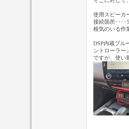
そこに対して
使用スピーカー
接続箇所････
根気のいる作
DSP内蔵ブ
ントローラー
ですが、使い