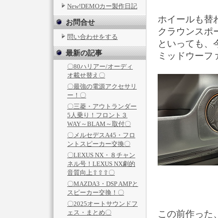
New!DEMOカー製作日記
ホイールも替
お問合せ
クラウンスポ
問い合わせをする
といっても、
最新の記事
ミッドウーフ
〇80ハリアー/オーディ
オ載せ替え〇
〇最強の電源アクセサリ
ー！〇
〇三菱・アウトランダー
5人乗り！フロント３
WAY～BLAM～取付〇
〇メルセデスA45・フロ
ントスピーカー交換〇
〇LEXUS NX・８チャン
ネル号！LEXUS NX劇的
音質向上⇧⇧⇧〇
〇MAZDA3・DSP AMPと
スピーカー交換！〇
〇2025オートサウンドフ
ェス・まとめ〇
この前作った