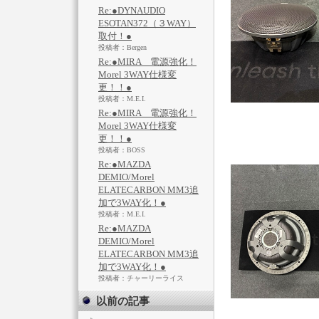
Re:●DYNAUDIO
ESOTAN372（３WAY）
取付！●
投稿者：Bergen
Re:●MIRA 電源強化！
Morel 3WAY仕様変
更！！●
投稿者：M.E.I.
Re:●MIRA 電源強化！
Morel 3WAY仕様変
更！！●
投稿者：BOSS
Re:●MAZDA
DEMIO/Morel
ELATECARBON MM3追
加で3WAY化！●
投稿者：M.E.I.
Re:●MAZDA
DEMIO/Morel
ELATECARBON MM3追
加で3WAY化！●
投稿者：チャーリーライス
以前の記事