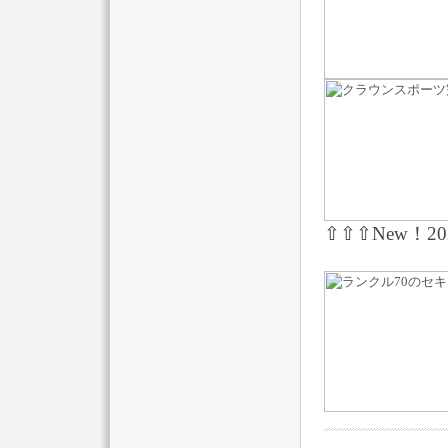
⇧⇧⇧New！202