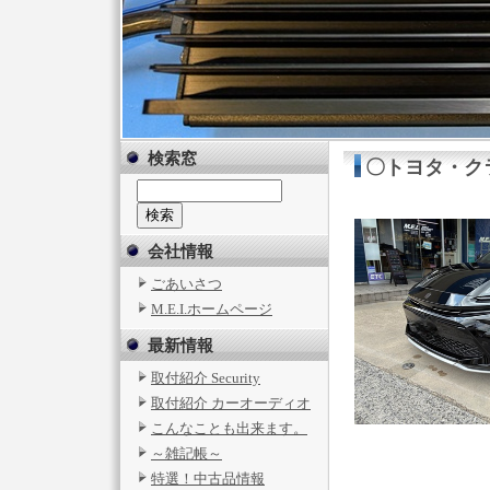
検索窓
〇トヨタ・クラ
会社情報
ごあいさつ
M.E.I.ホームページ
最新情報
取付紹介 Security
取付紹介 カーオーディオ
こんなことも出来ます。
～雑記帳～
特選！中古品情報