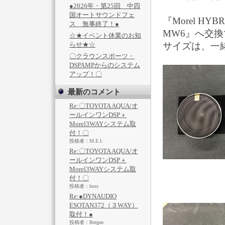
●2026年・第25回 中四
国オートサウンドフェ
『Morel HYB
ス 無事終了！●
MW6』へ交
☆★イベント休業のお知
らせ★☆
サイズは、一
〇クラウンスポーツ・
DSPAMPからのシステム
アップ！〇
最新のコメント
Re:〇TOYOTA AQUA/オ
ールインワンDSP＋
Morel3WAYシステム取
付！〇
投稿者：M.E.I.
Re:〇TOYOTA AQUA/オ
ールインワンDSP＋
Morel3WAYシステム取
付！〇
投稿者：boss
Re:●DYNAUDIO
ESOTAN372（３WAY）
取付！●
投稿者：Bergen