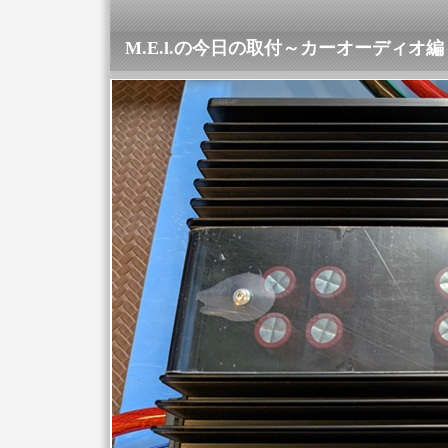
M.E.l.の今日の取付～カーオーディオ編