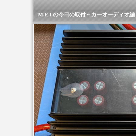
M.E.l.の今日の取付～カーオーディオ編