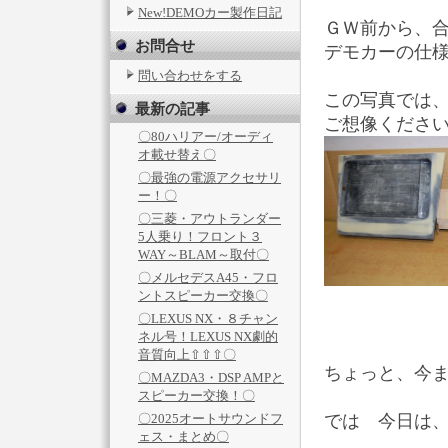
New!DEMOカー製作日記
ＧＷ前から、
お問合せ
デモカーの仕
問い合わせをする
この写真では
最新の記事
ご想像ください(^
〇80ハリアー/オーディ
オ載せ替え〇
〇最強の電源アクセサリ
ー！〇
〇三菱・アウトランダー
5人乗り！フロント３
WAY～BLAM～取付〇
〇メルセデスA45・フロ
ントスピーカー交換〇
〇LEXUS NX・８チャン
ネル号！LEXUS NX劇的
音質向上⇧⇧⇧〇
ちょっと、今
〇MAZDA3・DSP AMPと
スピーカー交換！〇
〇2025オートサウンドフ
では 今日は
ェス・まとめ〇