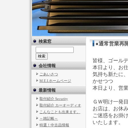
検索窓
●通常営業再
皆様、ゴール
会社情報
本日より、お
気持ち新たに
ごあいさつ
かせつつ
M.E.I.ホームページ
本日より、営
最新情報
取付紹介 Security
ＧＷ明け一発目の
取付紹介 カーオーディオ
お店は、お休みさ
こんなことも出来ます。
ご迷惑をお掛
～雑記帳～
いたします。
特選！中古品情報