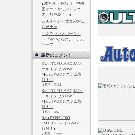
●2026年・第25回 中四
国オートサウンドフェ
ス 無事終了！●
☆★イベント休業のお知
らせ★☆
〇クラウンスポーツ・
DSPAMPからのシステム
アップ！〇
最新のコメント
Re:〇TOYOTA AQUA/オ
ールインワンDSP＋
Morel3WAYシステム取
付！〇
投稿者：M.E.I.
Re:〇TOYOTA AQUA/オ
ールインワンDSP＋
Morel3WAYシステム取
付！〇
投稿者：boss
Re:●DYNAUDIO
ESOTAN372（３WAY）
取付！●
投稿者：Bergen