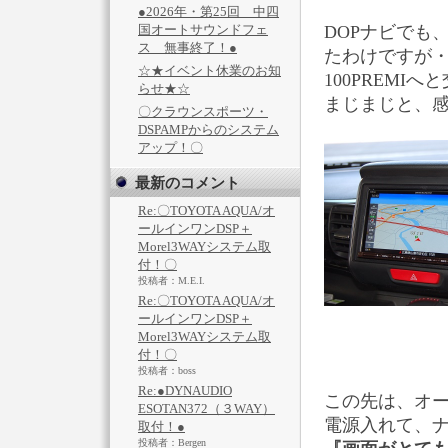
●2026年・第25回 中四
国オートサウンドフェ
DOPナビでも
ス 無事終了！●
たわけですが
☆★イベント休業のお知
100PREMI
らせ★☆
まじまじと、感
〇クラウンスポーツ・
DSPAMPからのシステム
アップ！〇
最新のコメント
Re:〇TOYOTA AQUA/オ
ールインワンDSP＋
Morel3WAYシステム取
付！〇
投稿者：M.E.I.
Re:〇TOYOTA AQUA/オ
ールインワンDSP＋
Morel3WAYシステム取
付！〇
投稿者：boss
Re:●DYNAUDIO
この先は、オ
ESOTAN372（３WAY）
電源入れて、
取付！●
投稿者：Bergen