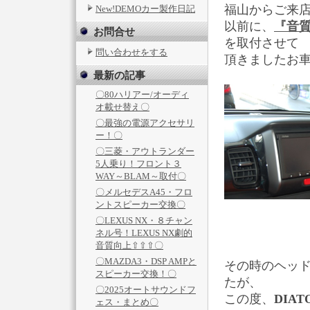
福山からご来店の
New!DEMOカー製作日記
以前に、
『音質
お問合せ
を取付させて
問い合わせをする
頂きましたお
最新の記事
〇80ハリアー/オーディ
オ載せ替え〇
〇最強の電源アクセサリ
ー！〇
〇三菱・アウトランダー
5人乗り！フロント３
WAY～BLAM～取付〇
〇メルセデスA45・フロ
ントスピーカー交換〇
〇LEXUS NX・８チャン
ネル号！LEXUS NX劇的
音質向上⇧⇧⇧〇
〇MAZDA3・DSP AMPと
その時のヘッドは、
スピーカー交換！〇
たが、
〇2025オートサウンドフ
この度、
DIAT
ェス・まとめ〇