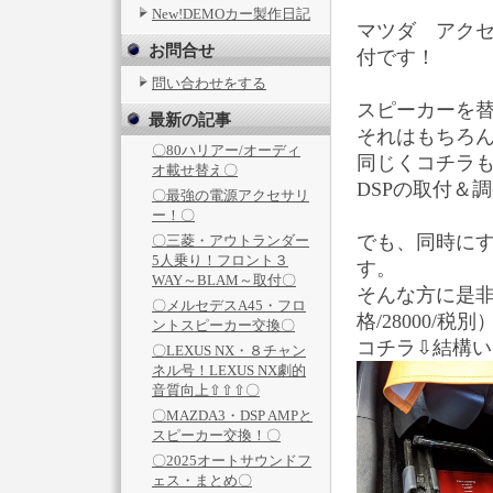
New!DEMOカー製作日記
マツダ アクセ
お問合せ
付です！
問い合わせをする
スピーカーを
最新の記事
それはもちろ
〇80ハリアー/オーディ
同じくコチラ
オ載せ替え〇
DSPの取付＆
〇最強の電源アクセサリ
ー！〇
でも、同時にす
〇三菱・アウトランダー
5人乗り！フロント３
す。
WAY～BLAM～取付〇
そんな方に是
〇メルセデスA45・フロ
格/28000/税
ントスピーカー交換〇
コチラ⇩結構
〇LEXUS NX・８チャン
ネル号！LEXUS NX劇的
音質向上⇧⇧⇧〇
〇MAZDA3・DSP AMPと
スピーカー交換！〇
〇2025オートサウンドフ
ェス・まとめ〇