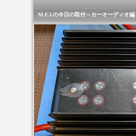
M.E.l.の今日の取付～カーオーディオ編