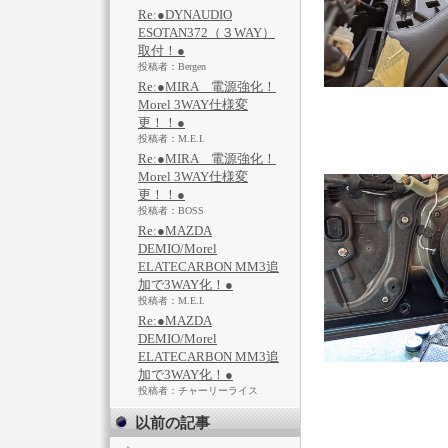
Re:●DYNAUDIO
ESOTAN372（３WAY）
取付！●
投稿者：Bergen
Re:●MIRA 電源強化！
Morel 3WAY仕様変
更！！●
投稿者：M.E.I.
Re:●MIRA 電源強化！
Morel 3WAY仕様変
更！！●
投稿者：BOSS
Re:●MAZDA
DEMIO/Morel
ELATECARBON MM3追
加で3WAY化！●
投稿者：M.E.I.
Re:●MAZDA
DEMIO/Morel
ELATECARBON MM3追
加で3WAY化！●
投稿者：チャーリーライス
以前の記事