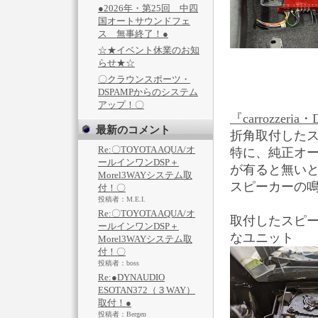
●2026年・第25回 中四
国オートサウンドフェ
ス 無事終了！●
☆★イベント休業のお知
らせ★☆
〇クラウンスポーツ・
DSPAMPからのシステム
アップ！〇
『carrozzeria
最新のコメント
折角取付した
Re:〇TOYOTA AQUA/オ
特に、純正オ
ールインワンDSP＋
が有ると無い
Morel3WAYシステム取
スピーカーの鳴り
付！〇
投稿者：M.E.I.
Re:〇TOYOTA AQUA/オ
取付したスピー
ールインワンDSP＋
なユニット
Morel3WAYシステム取
付！〇
投稿者：boss
Re:●DYNAUDIO
ESOTAN372（３WAY）
取付！●
投稿者：Bergen