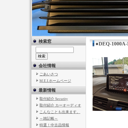
検索窓
●DEQ-1000
会社情報
ごあいさつ
M.E.I.ホームページ
最新情報
取付紹介 Security
取付紹介 カーオーディオ
こんなことも出来ます。
～雑記帳～
特選！中古品情報