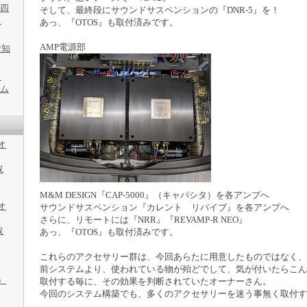
中四
そして、最終段にサウンドサスペンションの『DNR-5』を！
ェ
あっ、『OTOS』も取付済みです。
AMP電源部
お知
・
テム
/オ
取
M&M DESIGN『CAP-5000』（キャパシタ）を各アンプへ
/オ
サウンドサスペンション『カレント リバイブ』を各アンプへ
さらに、リモートには『NRR』『REVAMP-R NEO』
取
あっ、『OTOS』も取付済みです。
これらのアクセサリー群は、今回あらたに用意したものではなく、
前システムより、使われている物が殆どでして、気が付いたらこん
）
取付する毎に、その効果を判断されていたオーナーさん。
今回のシステム構築でも、多くのアクセサリーを迷う事無く取付す