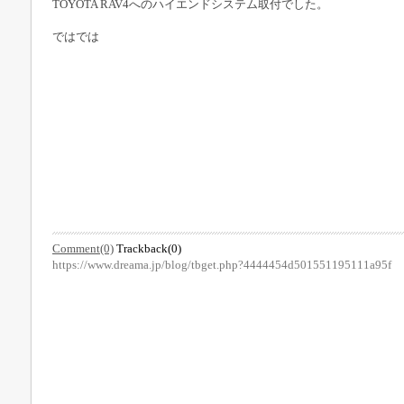
TOYOTA RAV4へのハイエンドシステム取付でした。
ではでは
Comment(0)
Trackback(0)
https://www.dreama.jp/blog/tbget.php?4444454d501551195111a95f