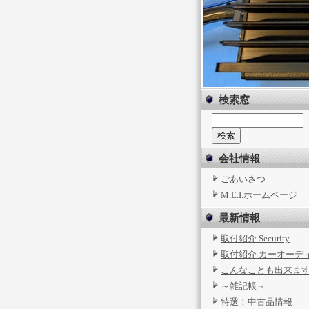
検索窓
会社情報
ごあいさつ
M.E.I.ホームページ
最新情報
取付紹介 Security
取付紹介 カーオーデ
こんなことも出来ま
～雑記帳～
特選！中古品情報