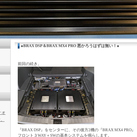
●BRAX DSP＆BRAX MX4 PRO 悪かろうはずは無い！●
前回の続き。
ィオ
す。
『BRAX DSP』をセンターに、その後方2機の『BRAX MX4 PRO』
フロント３WAY＋SWの基本システムを鳴らします。