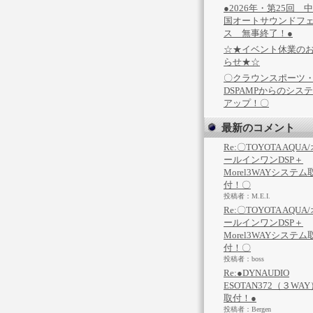
●2026年・第25回 
国オートサウンドフ
ス 無事終了！●
☆★イベント休業の
らせ★☆
〇クラウンスポーツ
DSPAMPからのシス
アップ！〇
最新のコメント
Re:〇TOYOTA AQUA
ールインワンDSP＋
Morel3WAYシステム
付！〇
投稿者：M.E.I.
Re:〇TOYOTA AQUA
ールインワンDSP＋
Morel3WAYシステム
付！〇
投稿者：boss
Re:●DYNAUDIO
ESOTAN372（３WAY
取付！●
投稿者：Bergen