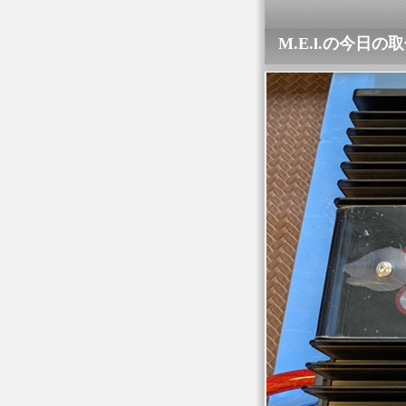
M.E.l.の今日