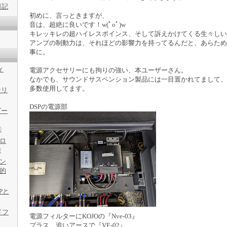
日記
初めに、言っときますが、
音は、超絶に良いです！w(ﾟoﾟ)w
キレッキレの超ハイレスポインス、そして訴えかけてくる生々しいVo
アンプの制動力は、それほどの影響力を持ってるんだと、あらため
事に。
ィ
電源アクセサリーにも拘りの強い、本ユーザーさん。
なかでも、サウンドサスペンション製品には一目置かれてまして、
多数使用してます。
サリ
DSPの電源部
ダー
〇
フロ
〇
ャン
劇的
Pと
ドフ
電源フィルターにKOJOの『Nve-03』
プラス、追いアースで『VE-02』