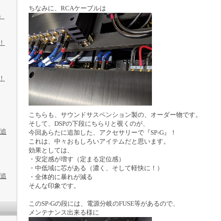
ちなみに、RCAケーブルは
）
化！
化！
こちらも、サウンドサスペンション製の、オーダー物です。
そして、DSPの下段にちらりと覗くのが、
3追
今回あらたに追加した、アクセサリーで『SP-G』！
これは、中々おもしろいアイテムだと思います。
効果としては、
・安定感が増す（定まる定位感）
・中低域に芯がある（濃く、そして軽快に！）
3追
・全体的に暴れが減る
そんな印象です。
このSP-Gの段には、電源分岐のFUSE等があるので、
メンテナンス出来る様に