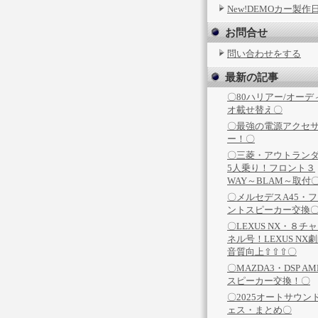
New!DEMOカー製作
お問合せ
問い合わせをする
最新の記事
〇80ハリアー/オーデ
オ載せ替え〇
〇最強の電源アクセ
ー！〇
〇三菱・アウトラン
5人乗り！フロント３
WAY～BLAM～取付
〇メルセデスA45・
ントスピーカー交換
〇LEXUS NX・８チ
ネル号！LEXUS NX
音質向上⇧⇧⇧〇
〇MAZDA3・DSP AM
スピーカー交換！〇
〇2025オートサウン
ェス・まとめ〇