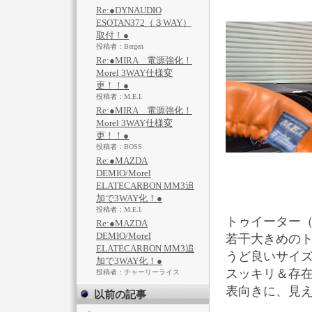
Re:●DYNAUDIO
ESOTAN372（３WAY）
取付！●
投稿者：Bergen
Re:●MIRA 電源強化！
Morel 3WAY仕様変
更！！●
投稿者：M.E.I.
Re:●MIRA 電源強化！
Morel 3WAY仕様変
更！！●
投稿者：BOSS
Re:●MAZDA
DEMIO/Morel
ELATECARBON MM3追
加で3WAY化！●
投稿者：M.E.I.
トゥイーター（
Re:●MAZDA
DEMIO/Morel
若干大きめの
ELATECARBON MM3追
うど良いサイ
加で3WAY化！●
スッキリ＆存在
投稿者：チャーリーライス
表向きに、見
以前の記事