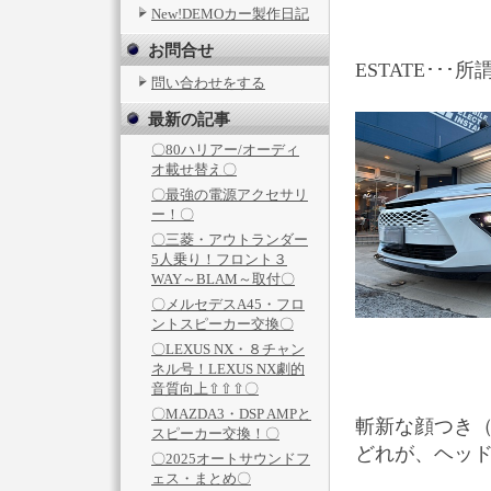
New!DEMOカー製作日記
お問合せ
ESTATE･･
問い合わせをする
最新の記事
〇80ハリアー/オーディ
オ載せ替え〇
〇最強の電源アクセサリ
ー！〇
〇三菱・アウトランダー
5人乗り！フロント３
WAY～BLAM～取付〇
〇メルセデスA45・フロ
ントスピーカー交換〇
〇LEXUS NX・８チャン
ネル号！LEXUS NX劇的
音質向上⇧⇧⇧〇
〇MAZDA3・DSP AMPと
斬新な顔つき
スピーカー交換！〇
どれが、ヘッド
〇2025オートサウンドフ
ェス・まとめ〇