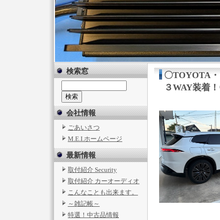
検索窓
〇TOYOTA・ 
３WAY装着！
会社情報
ごあいさつ
M.E.I.ホームページ
最新情報
取付紹介 Security
取付紹介 カーオーディオ
こんなことも出来ます。
～雑記帳～
特選！中古品情報