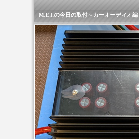
M.E.l.の今日の取付～カーオーディオ編