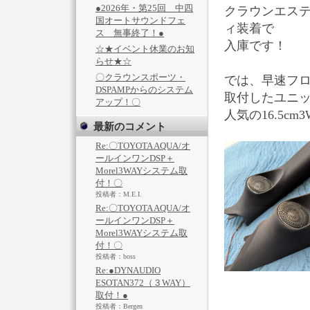
●2026年・第25回 中四
クラウンエステ
国オートサウンドフェ
ィ装着で
ス 無事終了！●
入庫です！
☆★イベント休業のお知
らせ★☆
〇クラウンスポーツ・
では、早速フロ
DSPAMPからのシステム
取付したユニットは
アップ！〇
人気の16.5c
最新のコメント
Re:〇TOYOTA AQUA/オ
ールインワンDSP＋
Morel3WAYシステム取
付！〇
投稿者：M.E.I.
Re:〇TOYOTA AQUA/オ
ールインワンDSP＋
Morel3WAYシステム取
付！〇
投稿者：boss
Re:●DYNAUDIO
ESOTAN372（３WAY）
取付！●
投稿者：Bergen