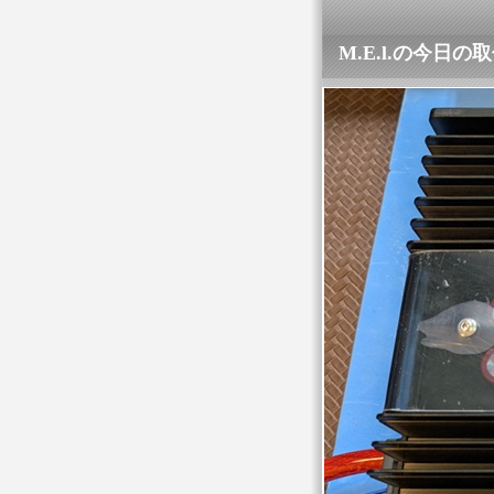
M.E.l.の今日