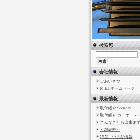
検索窓
会社情報
ごあいさつ
M.E.I.ホームページ
最新情報
取付紹介 Security
取付紹介 カーオーデ
こんなことも出来ま
～雑記帳～
特選！中古品情報