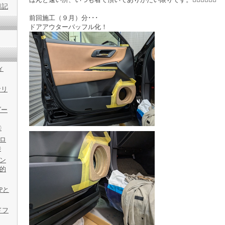
日記
前回施工（９月）分･･･
ドアアウターバッフル化！
ィ
サリ
ダー
〇
フロ
〇
ャン
劇的
Pと
ドフ