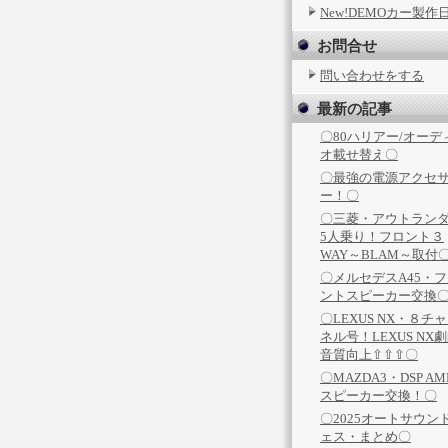
New!DEMOカー製作
お問合せ
問い合わせをする
最新の記事
〇80ハリアー/オーデ
オ載せ替え〇
〇最強の電源アクセ
ー！〇
〇三菱・アウトラン
5人乗り！フロント３
WAY～BLAM～取付
〇メルセデスA45・
ントスピーカー交換
〇LEXUS NX・８チ
ネル号！LEXUS NX
音質向上⇧⇧⇧〇
〇MAZDA3・DSP AM
スピーカー交換！〇
〇2025オートサウン
ェス・まとめ〇