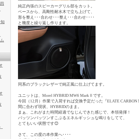
中四
純正内張のスピーカーグリル部をカット。
ェ
ベースから、高剛性耐水木で立ち上げて、
形を整え･･･合わせ･･･整え･･･合わせ････
お知
と幾度と繰り返し作ります。
・
テム
/オ
取
同系のブラックレザーで純正風に仕上げてます。
/オ
ユニットは、Morel HYBRID MW6 MarkⅡです。
今回（12月）作業で入荷すれば交換予定だった『ELATE CARBON 
取
間に合わず現状、HYBRIDのまま。
まぁ、これがまた時間経過でなじんできた感じで、本領発揮！
バッツンバッツンすこぶるエネルギッシュな鳴りをしてて、
とてもいい状態です😊
）
さて、この度の本作業へ････