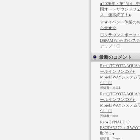
●2026年・第25回 
国オートサウンドフ
ス 無事終了！●
☆★イベント休業の
らせ★☆
〇クラウンスポーツ
DSPAMPからのシス
アップ！〇
最新のコメント
Re:〇TOYOTA AQUA
ールインワンDSP＋
Morel3WAYシステム
付！〇
投稿者：M.E.I.
Re:〇TOYOTA AQUA
ールインワンDSP＋
Morel3WAYシステム
付！〇
投稿者：boss
Re:●DYNAUDIO
ESOTAN372（３WAY
取付！●
投稿者：Bergen