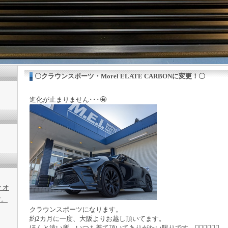
〇クラウンスポーツ・Morel ELATE CARBONに変更！〇
進化が止まりません･･･🤩
ィオ
す。
クラウンスポーツになります。
約2カ月に一度、大阪よりお越し頂いてます。
ほんと遠い所、いつも着て頂いてありがたい限りです。🙇‍♂️🙇‍♂️🙇‍♂️