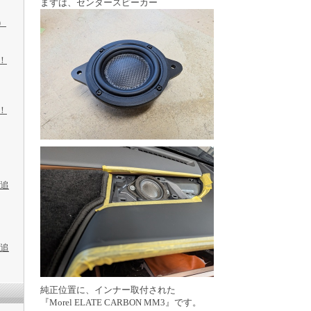
まずは、センタースピーカー
）
化！
化！
3追
3追
純正位置に、インナー取付された
『Morel ELATE CARBON MM3』です。