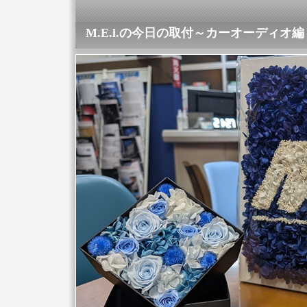
M.E.l.の今日の取付～カーオーディオ編