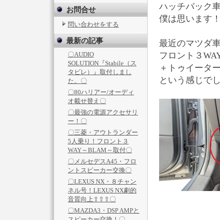
ハッチバック
お問合せ
僕は思います！
問い合わせをする
最新の記事
最近のマツダ
〇AUDIO
フロント３WA
SOLUTION『Stabile（ス
＋トゥイータ
タビレ）』取付しまし
という感じで
た。〇
〇80ハリアー/オーディ
オ載せ替え〇
〇最強の電源アクセサリ
ー！〇
〇三菱・アウトランダー
5人乗り！フロント３
WAY～BLAM～取付〇
〇メルセデスA45・フロ
ントスピーカー交換〇
〇LEXUS NX・８チャン
ネル号！LEXUS NX劇的
音質向上⇧⇧⇧〇
〇MAZDA3・DSP AMPと
スピーカー交換！〇