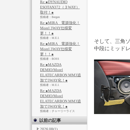
Re:●DYNAUDIO
ESOTAN372（３WAY）
取付！●
投稿者：Bergen
Re:●MIRA 電源強化！
Morel 3WAY仕様変
更！！●
投稿者：M.E.I.
そして、三角
Re:●MIRA 電源強化！
中段にミッドレ
Morel 3WAY仕様変
更！！●
投稿者：BOSS
Re:●MAZDA
DEMIO/Morel
ELATECARBON MM3追
加で3WAY化！●
投稿者：M.E.I.
Re:●MAZDA
DEMIO/Morel
ELATECARBON MM3追
加で3WAY化！●
投稿者：チャーリーライス
以前の記事
2026.08
(1)