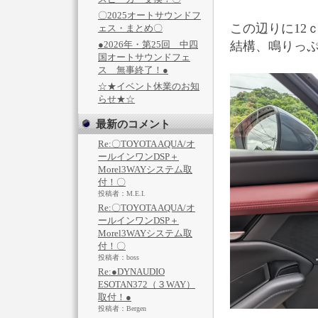
〇2025オートサウンドフ
この辺りに12
ェス・まとめ〇
●2026年・第25回 中四
結構、鳴りっ
国オートサウンドフェ
ス 無事終了！●
☆★イベント休業のお知
らせ★☆
最新のコメント
Re:〇TOYOTA AQUA/オ
ールインワンDSP＋
Morel3WAYシステム取
付！〇
投稿者：M.E.I.
Re:〇TOYOTA AQUA/オ
ールインワンDSP＋
Morel3WAYシステム取
付！〇
投稿者：boss
Re:●DYNAUDIO
ESOTAN372（３WAY）
取付！●
投稿者：Bergen