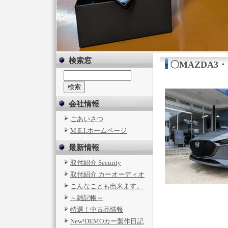
検索窓
〇MAZDA3
会社情報
ごあいさつ
M.E.I.ホームページ
最新情報
取付紹介 Security
取付紹介 カーオーディオ
こんなことも出来ます。
～雑記帳～
特選！中古品情報
New!DEMOカー製作日記