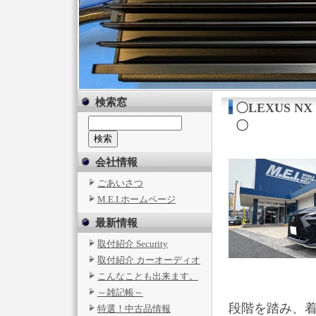
検索窓
〇LEXUS 
〇
会社情報
ごあいさつ
M.E.I.ホームページ
最新情報
取付紹介 Security
取付紹介 カーオーディオ
こんなことも出来ます。
～雑記帳～
段階を踏み、
特選！中古品情報