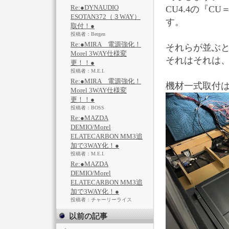
Re:●DYNAUDIO
CU4.4の『C
ESOTAN372（３WAY）
す。
取付！●
投稿者：Bergen
Re:●MIRA 電源強化！
それらが並ぶ
Morel 3WAY仕様変
それはそれは
更！！●
投稿者：M.E.I.
Re:●MIRA 電源強化！
機材一式取付
Morel 3WAY仕様変
更！！●
投稿者：BOSS
Re:●MAZDA
DEMIO/Morel
ELATECARBON MM3追
加で3WAY化！●
投稿者：M.E.I.
Re:●MAZDA
DEMIO/Morel
ELATECARBON MM3追
加で3WAY化！●
投稿者：チャーリーライス
以前の記事