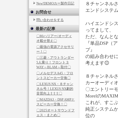
８チャンネルさ
New!DEMOカー製作日記
エンドシステ
お問合せ
問い合わせをする
ハイエンドシス
最新の記事
ってまして、
〇80ハリアー/オーディ
ただ、なんと
オ載せ替え〇
『単品DSP（
〇最強の電源アクセサリ
プ』
ー！〇
の組み合わせ
〇三菱・アウトランダー
5人乗り！フロント３
考えます😊
WAY～BLAM～取付〇
〇メルセデスA45・フロ
８チャンネル
ントスピーカー交換〇
カーオーディ
〇LEXUS NX・８チャン
ネル号！LEXUS NX劇的
〇エントリーモ
音質向上⇧⇧⇧〇
MorelのMAX
〇MAZDA3・DSP AMPと
これが、すこ
スピーカー交換！〇
純正システムか
〇2025オートサウンドフ
ェス・まとめ〇
位の