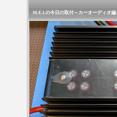
M.E.l.の今日の取付～カーオーディオ編