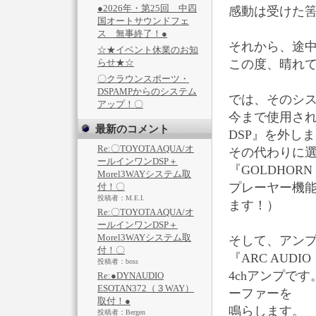
●2026年・第25回 中四
感動は受けた筈
国オートサウンドフェ
ス 無事終了！●
それから、途
☆★イベント休業のお知
らせ★☆
この度、晴れて
〇クラウンスポーツ・
DSPAMPからのシステム
では、そのシ
アップ！〇
今まで使用され
最新のコメント
DSP』を外し
Re:〇TOYOTA AQUA/オ
その代わりに選
ールインワンDSP＋
『GOLDHORN 
Morel3WAYシステム取
プレーヤー機能
付！〇
投稿者：M.E.I.
ます！）
Re:〇TOYOTA AQUA/オ
ールインワンDSP＋
Morel3WAYシステム取
そして、アン
付！〇
『ARC AUDIO・C
投稿者：boss
4chアンプで
Re:●DYNAUDIO
ESOTAN372（３WAY）
ーファーを
取付！●
鳴らします。
投稿者：Bergen