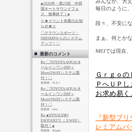
みんなが、大
●2026年・第25回 中四
毎日のように、
国オートサウンドフェ
ス 無事終了！●
☆★イベント休業のお知
段々、不安に
らせ★☆
〇クラウンスポーツ・
まぁ、何とか
DSPAMPからのシステム
アップ！〇
MEIでは現在、
最新のコメント
Re:〇TOYOTA AQUA/オ
ールインワンDSP＋
Morel3WAYシステム取
Ｇｒｇｏ
付！〇
ＰへＵＰし
投稿者：M.E.I.
Re:〇TOYOTA AQUA/オ
お求め易く
ールインワンDSP＋
Morel3WAYシステム取
付！〇
投稿者：boss
Re:●DYNAUDIO
『新型プリ
ESOTAN372（３WAY）
レミアムパ
取付！●
投稿者：Bergen