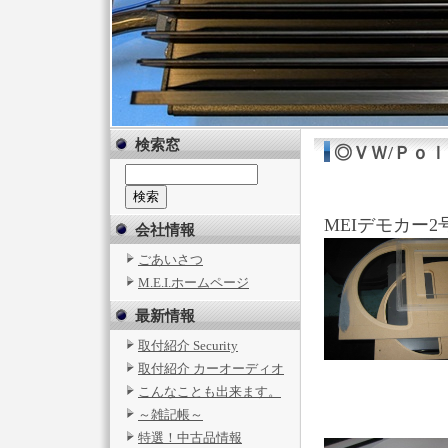
検索窓
◎ＶＷ/Ｐｏ
MEIデモカー2
会社情報
ごあいさつ
M.E.I.ホームページ
最新情報
取付紹介 Security
取付紹介 カーオーディオ
こんなことも出来ます。
～雑記帳～
特選！中古品情報