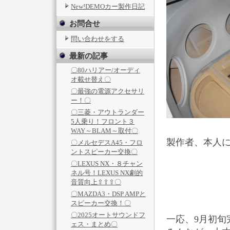
New!DEMOカー製作日記
お問合せ
問い合わせをする
最新の記事
〇80ハリアー/オーディ
オ載せ替え〇
〇最強の電源アクセサリ
ー！〇
〇三菱・アウトランダー
5人乗り！フロント３
WAY～BLAM～取付〇
製作者、本人
〇メルセデスA45・フロ
ントスピーカー交換〇
〇LEXUS NX・８チャン
ネル号！LEXUS NX劇的
音質向上⇧⇧⇧〇
〇MAZDA3・DSP AMPと
スピーカー交換！〇
〇2025オートサウンドフ
一応、9月初旬
ェス・まとめ〇