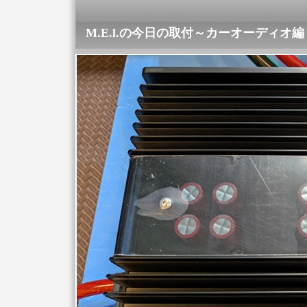
M.E.l.の今日の取付～カーオーディオ編