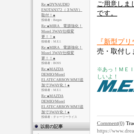
ご用意しま
Re:●DYNAUDIO
ESOTAN372（３WAY）
です。
取付！●
投稿者：Bergen
Re:●MIRA 電源強化！
Morel 3WAY仕様変
更！！●
『新型プリ
投稿者：M.E.I.
Re:●MIRA 電源強化！
売・取付し
Morel 3WAY仕様変
更！！●
投稿者：BOSS
※あっ！ＭＥ
Re:●MAZDA
DEMIO/Morel
しいよ！
ELATECARBON MM3追
加で3WAY化！●
投稿者：M.E.I.
Re:●MAZDA
DEMIO/Morel
ELATECARBON MM3追
加で3WAY化！●
投稿者：チャーリーライス
Comment(0)
Tra
以前の記事
https://www.dre