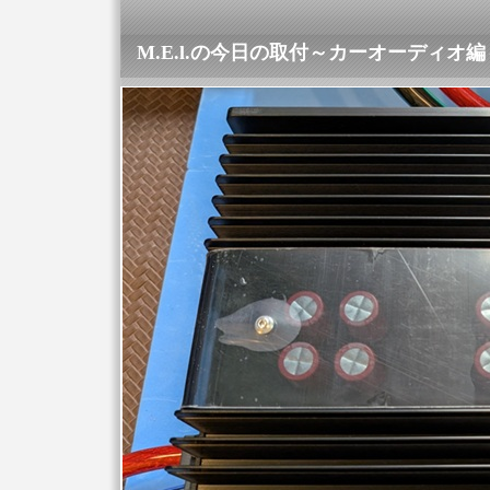
M.E.l.の今日の取付～カーオーディオ編