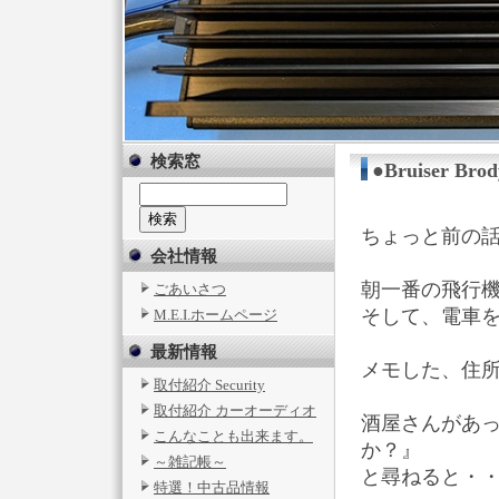
検索窓
●Bruiser Bro
ちょっと前の話
会社情報
朝一番の飛行
ごあいさつ
そして、電車
M.E.I.ホームページ
最新情報
メモした、住
取付紹介 Security
取付紹介 カーオーディオ
酒屋さんがあっ
こんなことも出来ます。
か？』
～雑記帳～
と尋ねると・
特選！中古品情報