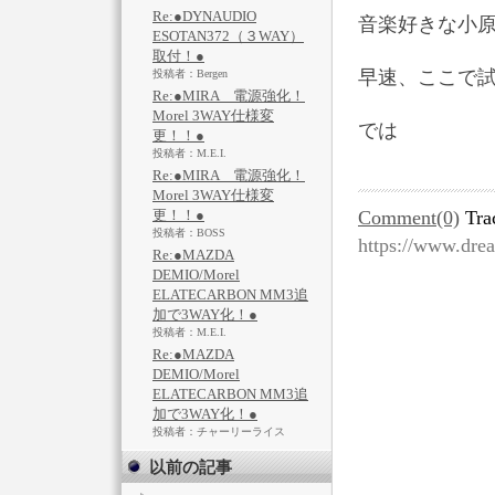
Re:●DYNAUDIO
音楽好きな小
ESOTAN372（３WAY）
取付！●
早速、ここで試
投稿者：Bergen
Re:●MIRA 電源強化！
Morel 3WAY仕様変
では
更！！●
投稿者：M.E.I.
Re:●MIRA 電源強化！
Morel 3WAY仕様変
更！！●
Comment(0)
Tra
投稿者：BOSS
https://www.dre
Re:●MAZDA
DEMIO/Morel
ELATECARBON MM3追
加で3WAY化！●
投稿者：M.E.I.
Re:●MAZDA
DEMIO/Morel
ELATECARBON MM3追
加で3WAY化！●
投稿者：チャーリーライス
以前の記事