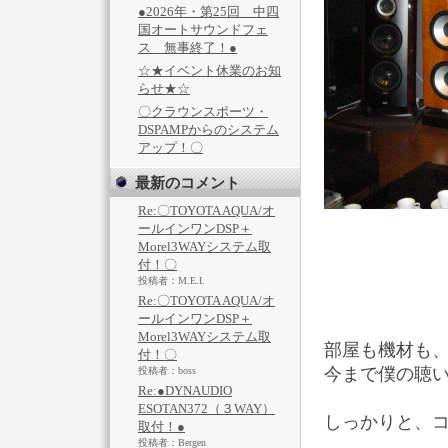
●2026年・第25回 中四
国オートサウンドフェ
ス 無事終了！●
☆★イベント休業のお知
らせ★☆
〇クラウンスポーツ・
DSPAMPからのシステム
アップ！〇
最新のコメント
Re:〇TOYOTA AQUA/オ
ールインワンDSP＋
Morel3WAYシステム取
付！〇
投稿者：M.E.I.
Re:〇TOYOTA AQUA/オ
ールインワンDSP＋
Morel3WAYシステム取
部屋も機材も
付！〇
今まで僕の聴
投稿者：boss
Re:●DYNAUDIO
ESOTAN372（３WAY）
しっかりと、
取付！●
投稿者：Bergen