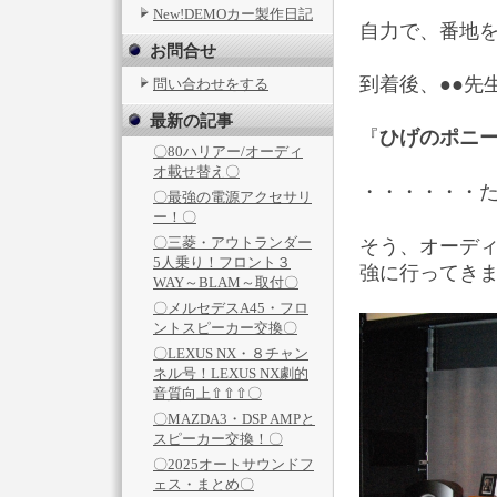
New!DEMOカー製作日記
自力で、番地
お問合せ
到着後、●●先
問い合わせをする
最新の記事
『
ひげのポニ
〇80ハリアー/オーディ
オ載せ替え〇
・・・・・・
〇最強の電源アクセサリ
ー！〇
〇三菱・アウトランダー
そう、オーデ
5人乗り！フロント３
強に行ってき
WAY～BLAM～取付〇
〇メルセデスA45・フロ
ントスピーカー交換〇
〇LEXUS NX・８チャン
ネル号！LEXUS NX劇的
音質向上⇧⇧⇧〇
〇MAZDA3・DSP AMPと
スピーカー交換！〇
〇2025オートサウンドフ
ェス・まとめ〇