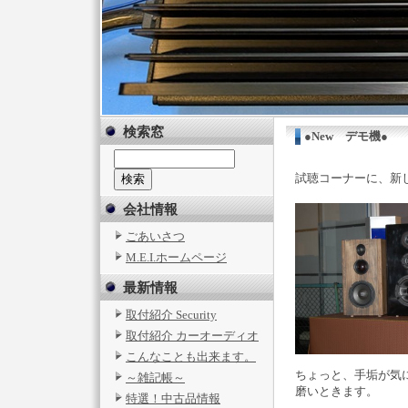
検索窓
●New デモ機●
試聴コーナーに、新
会社情報
ごあいさつ
M.E.I.ホームページ
最新情報
取付紹介 Security
取付紹介 カーオーディオ
こんなことも出来ます。
ちょっと、手垢が気
～雑記帳～
磨いときます。
特選！中古品情報