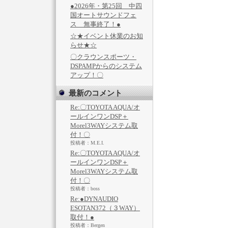
●2026年・第25回 中四
国オートサウンドフェ
ス 無事終了！●
☆★イベント休業のお知
らせ★☆
〇クラウンスポーツ・
DSPAMPからのシステム
アップ！〇
最新のコメント
Re:〇TOYOTA AQUA/オ
ールインワンDSP＋
Morel3WAYシステム取
付！〇
投稿者：M.E.I.
Re:〇TOYOTA AQUA/オ
ールインワンDSP＋
Morel3WAYシステム取
付！〇
投稿者：boss
Re:●DYNAUDIO
ESOTAN372（３WAY）
取付！●
投稿者：Bergen