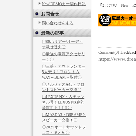
New!DEMOカー製作日記
『ｶﾛｯﾂｪﾘｱ New
お問合せ
問い合わせをする
最新の記事
〇80ハリアー/オーディ
オ載せ替え〇
Comment(0)
Trackbac
〇最強の電源アクセサリ
https://www.dre
ー！〇
〇三菱・アウトランダー
5人乗り！フロント３
WAY～BLAM～取付〇
〇メルセデスA45・フロ
ントスピーカー交換〇
〇LEXUS NX・８チャン
ネル号！LEXUS NX劇的
音質向上⇧⇧⇧〇
〇MAZDA3・DSP AMPと
スピーカー交換！〇
〇2025オートサウンドフ
ェス・まとめ〇