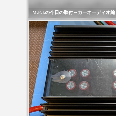
M.E.l.の今日の取付～カーオーディオ編