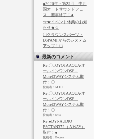
●2026年・第25回 中四
国オートサウンドフェ
ス 無事終了！●
☆★イベント休業のお知
らせ★☆
〇クラウンスポーツ・
DSPAMPからのシステム
アップ！〇
最新のコメント
Re:〇TOYOTA AQUA/オ
ールインワンDSP＋
Morel3WAYシステム取
付！〇
投稿者：M.E.I.
Re:〇TOYOTA AQUA/オ
ールインワンDSP＋
Morel3WAYシステム取
付！〇
投稿者：boss
Re:●DYNAUDIO
ESOTAN372（３WAY）
取付！●
投稿者：Bergen