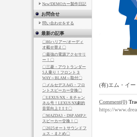
New!DEMOカー製作日記
お問合せ
問い合わせをする
最新の記事
〇80ハリアー/オーディ
オ載せ替え〇
〇最強の電源アクセサリ
ー！〇
〇三菱・アウトランダー
5人乗り！フロント３
WAY～BLAM～取付〇
(有)エム・イ
〇メルセデスA45・フロ
ントスピーカー交換〇
〇LEXUS NX・８チャン
Comment(0)
Tra
ネル号！LEXUS NX劇的
音質向上⇧⇧⇧〇
https://www.dre
〇MAZDA3・DSP AMPと
スピーカー交換！〇
〇2025オートサウンドフ
ェス・まとめ〇