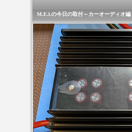
M.E.l.の今日の取付～カーオーディオ編