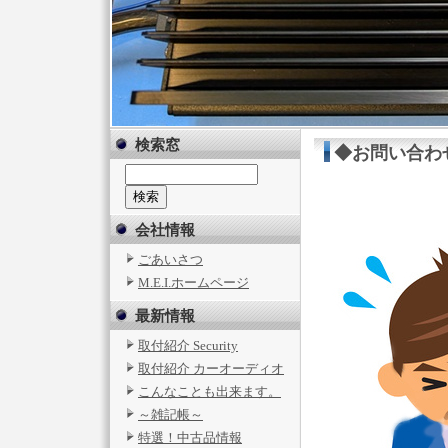
検索窓
◆お問い合わ
会社情報
ごあいさつ
M.E.I.ホームページ
最新情報
取付紹介 Security
取付紹介 カーオーディオ
こんなことも出来ます。
～雑記帳～
特選！中古品情報