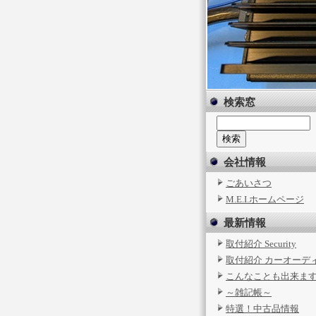
検索窓
会社情報
ごあいさつ
M.E.I.ホームページ
最新情報
取付紹介 Security
取付紹介 カーオーデ
こんなことも出来ま
～雑記帳～
特選！中古品情報