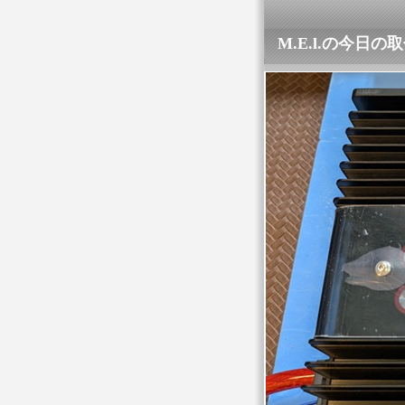
M.E.l.の今日