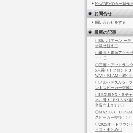
New!DEMOカー製作
お問合せ
問い合わせをする
最新の記事
〇80ハリアー/オーデ
オ載せ替え〇
〇最強の電源アクセ
ー！〇
〇三菱・アウトラン
5人乗り！フロント３
WAY～BLAM～取付
〇メルセデスA45・
ントスピーカー交換
〇LEXUS NX・８チ
ネル号！LEXUS NX
音質向上⇧⇧⇧〇
〇MAZDA3・DSP AM
スピーカー交換！〇
〇2025オートサウン
ェス・まとめ〇