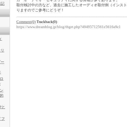
日記
取付検討中の方など、過去に施工したオーディオ取付例（インスト
りますのでご参考にどうぞ！
Comment(0)
Trackback(0)
https://www.dreamblog.jp/blog/tbget.php?49495712561e5616a9e1
ィ
サリ
ダー
〇
フロ
〇
ャン
劇的
Pと
ドフ