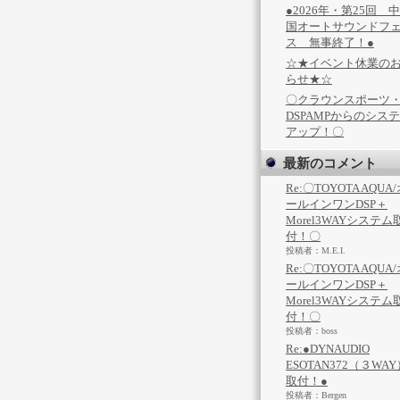
●2026年・第25回 
国オートサウンドフ
ス 無事終了！●
☆★イベント休業の
らせ★☆
〇クラウンスポーツ
DSPAMPからのシス
アップ！〇
最新のコメント
Re:〇TOYOTA AQUA
ールインワンDSP＋
Morel3WAYシステム
付！〇
投稿者：M.E.I.
Re:〇TOYOTA AQUA
ールインワンDSP＋
Morel3WAYシステム
付！〇
投稿者：boss
Re:●DYNAUDIO
ESOTAN372（３WAY
取付！●
投稿者：Bergen