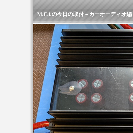
M.E.l.の今日の取付～カーオーディオ編