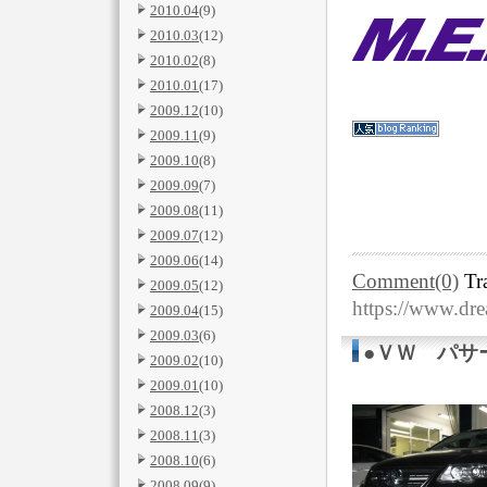
2010.04
(9)
2010.03
(12)
2010.02
(8)
2010.01
(17)
2009.12
(10)
2009.11
(9)
2009.10
(8)
2009.09
(7)
2009.08
(11)
2009.07
(12)
2009.06
(14)
Comment(0)
Tr
2009.05
(12)
https://www.dr
2009.04
(15)
2009.03
(6)
●ＶＷ パサ
2009.02
(10)
2009.01
(10)
2008.12
(3)
2008.11
(3)
2008.10
(6)
2008.09
(9)