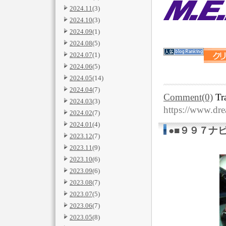
2024.11
(3)
2024.10
(3)
2024.09
(1)
2024.08
(5)
2024.07
(1)
2024.06
(5)
2024.05
(14)
2024.04
(7)
Comment(0)
Tr
2024.03
(3)
https://www.dr
2024.02
(7)
2024.01
(4)
●■９９７ナ
2023.12
(7)
2023.11
(9)
2023.10
(6)
2023.09
(6)
2023.08
(7)
2023.07
(5)
2023.06
(7)
2023.05
(8)