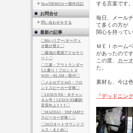
する言葉です
New!DEMOカー製作日記
お問合せ
毎日、メール
問い合わせをする
て多くの方が
関心を持って
最新の記事
〇80ハリアー/オーディ
ＭＥＩホーム
オ載せ替え〇
〇最強の電源アクセサリ
があったので
ー！〇
この度、
カー
〇三菱・アウトランダー
た。
5人乗り！フロント３
WAY～BLAM～取付〇
素材も、今は
〇メルセデスA45・フロ
ントスピーカー交換〇
〇LEXUS NX・８チャン
『デッドニン
ネル号！LEXUS NX劇的
音質向上⇧⇧⇧〇
〇MAZDA3・DSP AMPと
スピーカー交換！〇
〇2025オートサウンドフ
ェス・まとめ〇