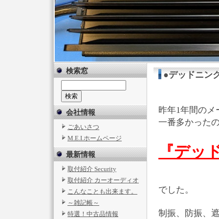
検索窓
●デッドニン
昨年1年間のメ
会社情報
一番多かった
ごあいさつ
M.E.I.ホームページ
『デッ
最新情報
取付紹介 Security
取付紹介 カーオーディオ
でした。
こんなことも出来ます。
～雑記帳～
制振、防振、
特選！中古品情報