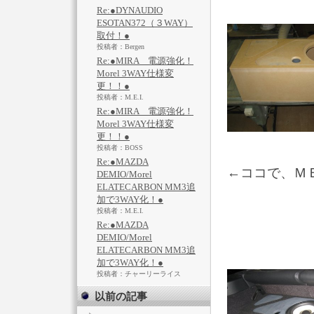
Re:●DYNAUDIO
ESOTAN372（３WAY）
取付！●
投稿者：Bergen
Re:●MIRA 電源強化！
Morel 3WAY仕様変
更！！●
投稿者：M.E.I.
Re:●MIRA 電源強化！
Morel 3WAY仕様変
更！！●
投稿者：BOSS
Re:●MAZDA
←ココで、Ｍ
DEMIO/Morel
ELATECARBON MM3追
加で3WAY化！●
投稿者：M.E.I.
Re:●MAZDA
DEMIO/Morel
ELATECARBON MM3追
加で3WAY化！●
投稿者：チャーリーライス
以前の記事