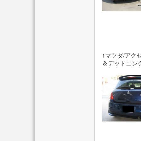
↑マツダ/ア
＆デッドニン