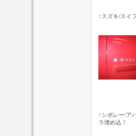
↑スズキ/ス
↑シボレー/
ラ埋め込！