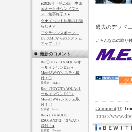
●2026年・第25回 中四
国オートサウンドフェ
ス 無事終了！●
☆★イベント休業のお知
らせ★☆
過去のデッド
〇クラウンスポーツ・
DSPAMPからのシステム
いろんな車の取り付
アップ！〇
最新のコメント
Re:〇TOYOTA AQUA/オ
ールインワンDSP＋
Morel3WAYシステム取
付！〇
投稿者：M.E.I.
Re:〇TOYOTA AQUA/オ
ールインワンDSP＋
Morel3WAYシステム取
付！〇
Comment(0)
Tra
投稿者：boss
https://www.dr
Re:●DYNAUDIO
ESOTAN372（３WAY）
取付！●
●ＢＥＷＩＴ
投稿者：Bergen