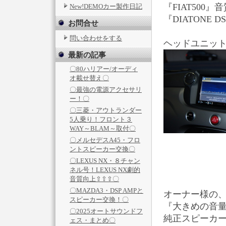
『FIAT500
New!DEMOカー製作日記
『DIATONE 
お問合せ
問い合わせをする
ヘッドユニット
最新の記事
〇80ハリアー/オーディ
オ載せ替え〇
〇最強の電源アクセサリ
ー！〇
〇三菱・アウトランダー
5人乗り！フロント３
WAY～BLAM～取付〇
〇メルセデスA45・フロ
ントスピーカー交換〇
〇LEXUS NX・８チャン
ネル号！LEXUS NX劇的
音質向上⇧⇧⇧〇
〇MAZDA3・DSP AMPと
オーナー様の
スピーカー交換！〇
『大きめの音量
〇2025オートサウンドフ
純正スピーカ
ェス・まとめ〇