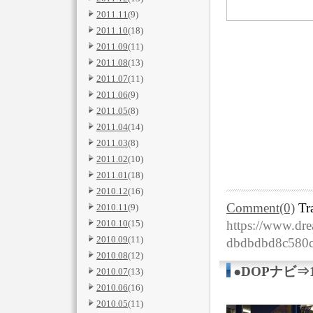
2011.11
(9)
2011.10
(18)
2011.09
(11)
2011.08
(13)
2011.07
(11)
2011.06
(9)
2011.05
(8)
2011.04
(14)
2011.03
(8)
2011.02
(10)
2011.01
(18)
2010.12
(16)
Comment(0)
Tr
2010.11
(9)
https://www.dre
2010.10
(15)
2010.09
(11)
dbdbdbd8c580c
2010.08
(12)
●DOPナビ⇒
2010.07
(13)
2010.06
(16)
2010.05
(11)