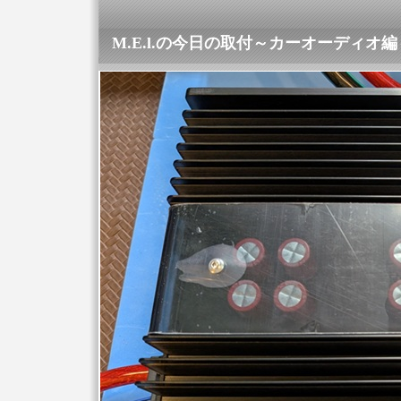
M.E.l.の今日の取付～カーオーディオ編