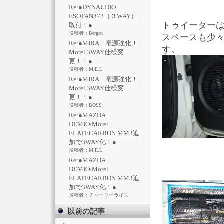
Re:●DYNAUDIO
ESOTAN372（３WAY）
トゥイーター
取付！●
投稿者：Bergen
スペースも少
Re:●MIRA 電源強化！
す。
Morel 3WAY仕様変
更！！●
投稿者：M.E.I.
Re:●MIRA 電源強化！
Morel 3WAY仕様変
更！！●
投稿者：BOSS
Re:●MAZDA
DEMIO/Morel
ELATECARBON MM3追
加で3WAY化！●
投稿者：M.E.I.
Re:●MAZDA
DEMIO/Morel
ELATECARBON MM3追
加で3WAY化！●
投稿者：チャーリーライス
以前の記事