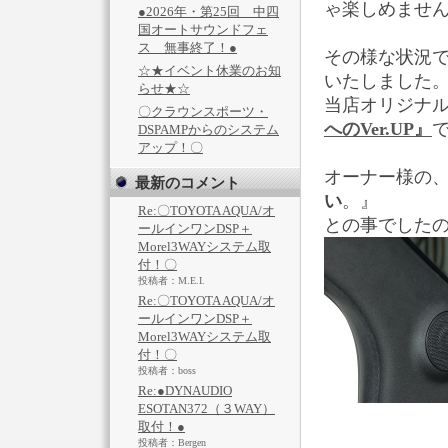
ゃ楽しめませ
●2026年・第25回 中四
国オートサウンドフェ
ス 無事終了！●
その様な状況
☆★イベント休業のお知
いたしました
らせ★☆
当店オリジナ
〇クラウンスポーツ・
へのVer.UP』
DSPAMPからのシステム
アップ！〇
オーナー様の
最新のコメント
い
。』
Re:〇TOYOTA AQUA/オ
との事でした
ールインワンDSP＋
Morel3WAYシステム取
付！〇
投稿者：M.E.I.
Re:〇TOYOTA AQUA/オ
ールインワンDSP＋
Morel3WAYシステム取
付！〇
投稿者：boss
Re:●DYNAUDIO
ESOTAN372（３WAY）
取付！●
投稿者：Bergen