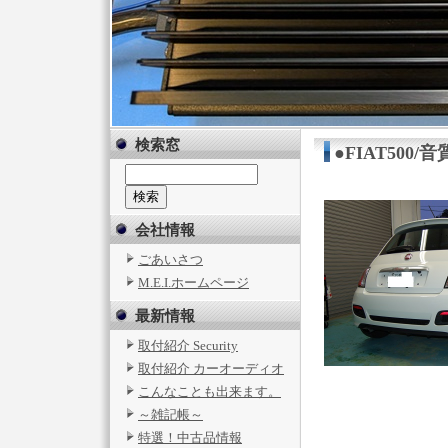
検索窓
●FIAT500
会社情報
ごあいさつ
M.E.I.ホームページ
最新情報
取付紹介 Security
取付紹介 カーオーディオ
こんなことも出来ます。
～雑記帳～
特選！中古品情報