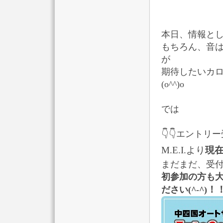
本日、情報と
もちろん、音
が
期待したいカ
(o^^)o
では
👇👇エントリー
M.E.I.より
現
まだまだ、受
初参加の方も
！
ださい
(^-^)