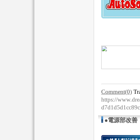
Comment(0)
Tr
https://www.dre
d7d1d5d1cc89
●電源部改善・