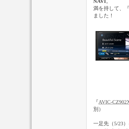
NAVI
。
満を持して、『C
ました！
『
AVIC-CZ902
別）
一足先（5/2