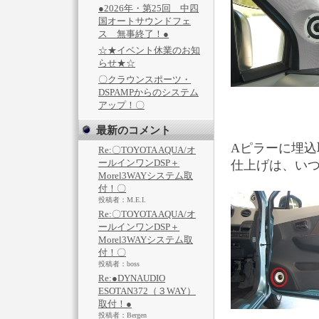
●2026年・第25回 中四
国オートサウンドフェ
ス 無事終了！●
☆★イベント休業のお知
らせ★☆
〇クラウンスポーツ・
DSPAMPからのシステム
アップ！〇
最新のコメント
Aピラーに埋込
Re:〇TOYOTA AQUA/オ
ールインワンDSP＋
仕上げは、い
Morel3WAYシステム取
付！〇
投稿者：M.E.I.
Re:〇TOYOTA AQUA/オ
ールインワンDSP＋
Morel3WAYシステム取
付！〇
投稿者：boss
Re:●DYNAUDIO
ESOTAN372（３WAY）
取付！●
投稿者：Bergen