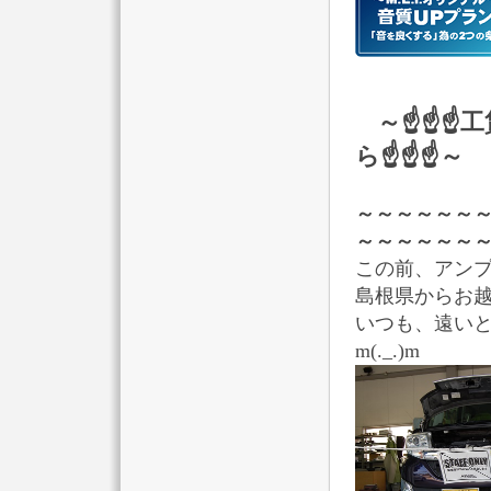
～☝☝☝
ら☝☝☝～
～～～～～～
～～～～～～
この前、アン
島根県からお
いつも、遠い
m(._.)m