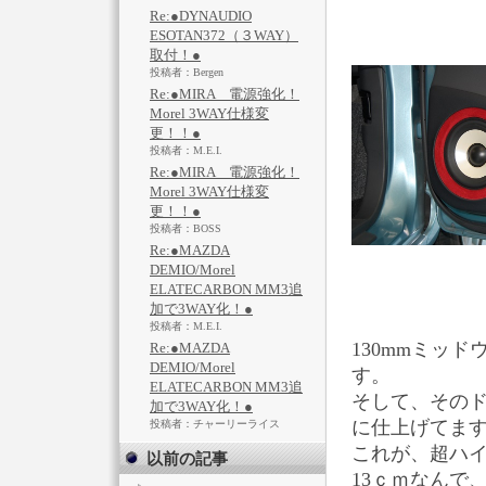
Re:●DYNAUDIO
ESOTAN372（３WAY）
取付！●
投稿者：Bergen
Re:●MIRA 電源強化！
Morel 3WAY仕様変
更！！●
投稿者：M.E.I.
Re:●MIRA 電源強化！
Morel 3WAY仕様変
更！！●
投稿者：BOSS
Re:●MAZDA
DEMIO/Morel
ELATECARBON MM3追
加で3WAY化！●
投稿者：M.E.I.
130mmミッ
Re:●MAZDA
DEMIO/Morel
す。
ELATECARBON MM3追
そして、その
加で3WAY化！●
に仕上げてま
投稿者：チャーリーライス
これが、超ハ
以前の記事
13ｃｍなんで