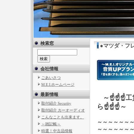
検索窓
●マツダ・フレ
会社情報
ごあいさつ
M.E.I.ホームページ
最新情報
～☝☝☝
取付紹介 Security
ら☝☝☝～
取付紹介 カーオーディオ
こんなことも出来ます。
～～～～～～
～雑記帳～
～～～～～～
特選！中古品情報