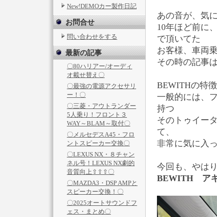
New!DEMOカー製作日記
あの音が、気
お問合せ
10年ほど前に
問い合わせをする
で頂いてた
お客様、車両
最新の記事
その時の記事
〇80ハリアー/オーディ
オ載せ替え〇
BEWITHの
〇最強の電源アクセサリ
ー！〇
一般的には、フ
〇三菱・アウトランダー
持つ
5人乗り！フロント３
そのトゥイー
WAY～BLAM～取付〇
て、
〇メルセデスA45・フロ
非常に気に入
ントスピーカー交換〇
〇LEXUS NX・８チャン
ネル号！LEXUS NX劇的
今回も、やは
音質向上⇧⇧⇧〇
BEWITH 
〇MAZDA3・DSP AMPと
スピーカー交換！〇
〇2025オートサウンドフ
ェス・まとめ〇