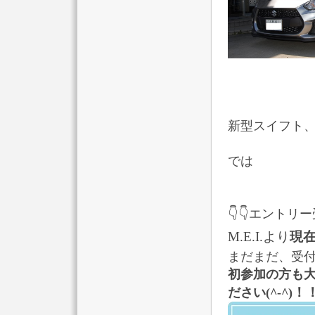
新型スイフト
では
👇👇エントリー
M.E.I.より
現
まだまだ、受
初参加の方も
！
ださい
(^-^)