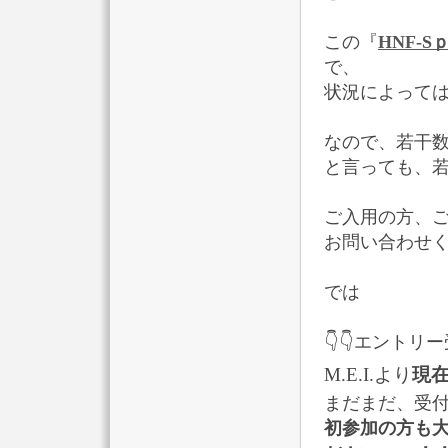
この『
HNF-Sｐe
で、
状況によって
なので、若干
と言っても、若
ご入用の方、
お問い合わせ
では
👇👇エントリー
M.E.I.より
現
まだまだ、受
初参加の方も