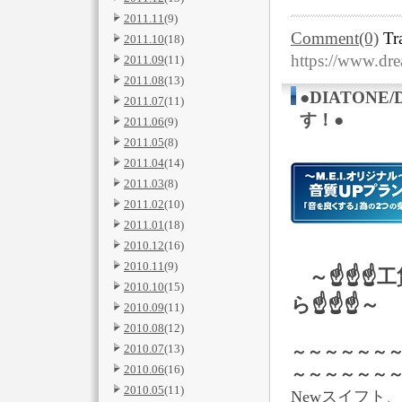
2011.11
(9)
Comment(0)
Tr
2011.10
(18)
https://www.dr
2011.09
(11)
2011.08
(13)
●DIATON
2011.07
(11)
す！●
2011.06
(9)
2011.05
(8)
2011.04
(14)
2011.03
(8)
2011.02
(10)
2011.01
(18)
2010.12
(16)
2010.11
(9)
～☝☝☝
2010.10
(15)
ら☝☝☝～
2010.09
(11)
2010.08
(12)
2010.07
(13)
～～～～～～
2010.06
(16)
～～～～～～
2010.05
(11)
Newスイフト