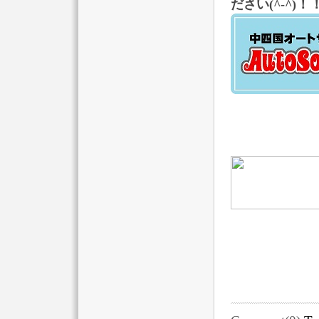
！
ださい
(^-^)