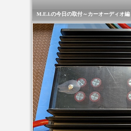
M.E.l.の今日の取付～カーオーディオ編