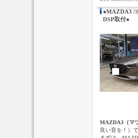
●MAZDA
DSP取付●
MAZDA3（
良い音を！）
まずは、MAZ