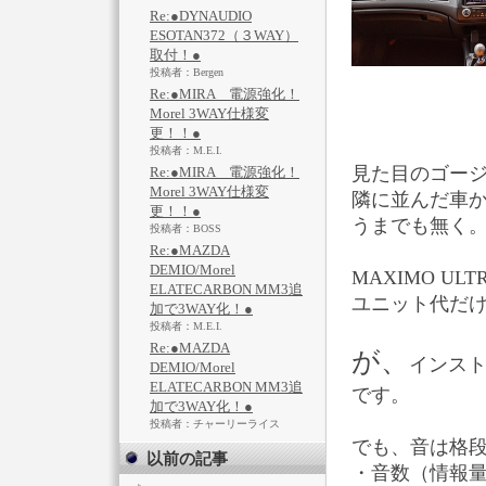
Re:●DYNAUDIO
ESOTAN372（３WAY）
取付！●
投稿者：Bergen
Re:●MIRA 電源強化！
Morel 3WAY仕様変
更！！●
投稿者：M.E.I.
見た目のゴー
Re:●MIRA 電源強化！
Morel 3WAY仕様変
隣に並んだ車
更！！●
うまでも無く
投稿者：BOSS
Re:●MAZDA
DEMIO/Morel
MAXIMO ULT
ELATECARBON MM3追
ユニット代だけ
加で3WAY化！●
投稿者：M.E.I.
Re:●MAZDA
が、
インス
DEMIO/Morel
ELATECARBON MM3追
です。
加で3WAY化！●
投稿者：チャーリーライス
でも、音は格
以前の記事
・音数（情報