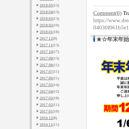
2018.05
(13)
2018.04
(13)
Comment(0)
Tr
2018.03
(13)
https://www.dre
2018.02
(10)
04030f061b5e1
2018.01
(18)
2017.12
(9)
★☆年末年始
2017.11
(13)
2017.10
(17)
2017.09
(13)
2017.08
(11)
2017.07
(11)
2017.06
(11)
2017.05
(14)
2017.04
(12)
2017.03
(18)
2017.02
(11)
2017.01
(10)
2016.12
(8)
2016.11
(11)