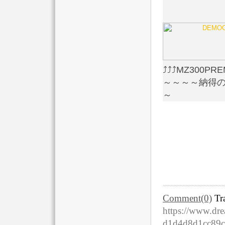
⤴⤴⤴MZ300P
～～～～納得
～
Comment(0)
Tr
https://www.dre
d1d4d8d1cc89