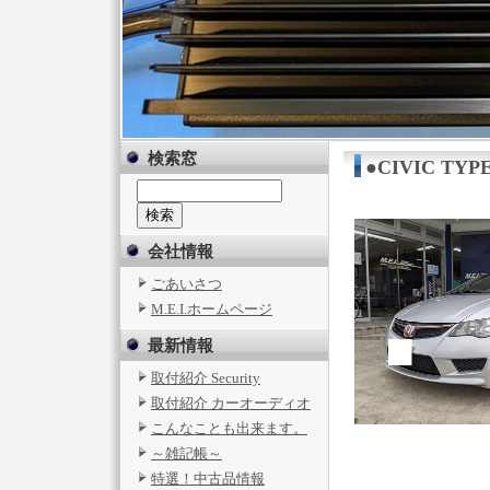
検索窓
●CIVIC T
会社情報
ごあいさつ
M.E.I.ホームページ
最新情報
取付紹介 Security
取付紹介 カーオーディオ
こんなことも出来ます。
～雑記帳～
特選！中古品情報