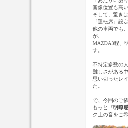
上あたりにあ
音像位置も高
そして、驚き
『運転席』設
他の車両でも
が、
MAZDA3程
す。
不特定多数の
難しさがある
思い切ったレ
た。
で、今回のご
もっと『
明瞭
ク上の音をご