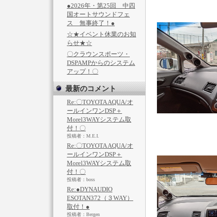
●2026年・第25回 中四
国オートサウンドフェ
ス 無事終了！●
☆★イベント休業のお知
らせ★☆
〇クラウンスポーツ・
DSPAMPからのシステム
アップ！〇
最新のコメント
Re:〇TOYOTA AQUA/オ
ールインワンDSP＋
Morel3WAYシステム取
付！〇
投稿者：M.E.I.
Re:〇TOYOTA AQUA/オ
ールインワンDSP＋
Morel3WAYシステム取
付！〇
投稿者：boss
Re:●DYNAUDIO
ESOTAN372（３WAY）
取付！●
投稿者：Bergen