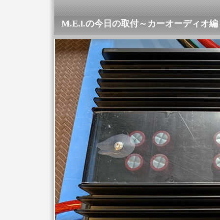
M.E.l.の今日の取付～カーオーディオ編