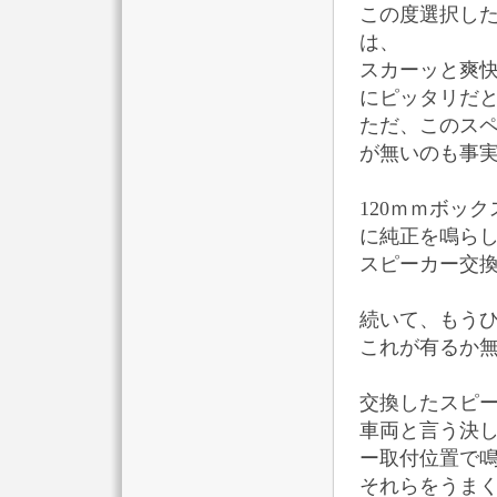
この度選択した、
は、
スカーッと爽
にピッタリだ
ただ、このス
が無いのも事
120ｍｍボッ
に純正を鳴ら
スピーカー交
続いて、もうひ
これが有るか
交換したスピー
車両と言う決
ー取付位置で鳴
それらをうま