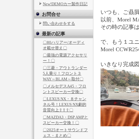
New!DEMOカー製作日記
いつも、ご贔屓頂い
お問合せ
以前、Morel 
問い合わせをする
その時の記事
最新の記事
で、もう１ユニ
〇80ハリアー/オーディ
オ載せ替え〇
Morel CCW
〇最強の電源アクセサリ
ー！〇
いきなり完成
〇三菱・アウトランダー
5人乗り！フロント３
WAY～BLAM～取付〇
〇メルセデスA45・フロ
ントスピーカー交換〇
〇LEXUS NX・８チャン
ネル号！LEXUS NX劇的
音質向上⇧⇧⇧〇
〇MAZDA3・DSP AMPと
スピーカー交換！〇
〇2025オートサウンドフ
ェス・まとめ〇