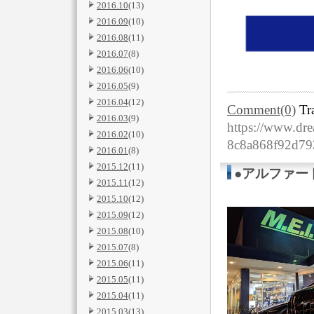
2016.10
(13)
2016.09
(10)
2016.08
(11)
2016.07
(8)
2016.06
(10)
2016.05
(9)
2016.04
(12)
Comment(0)
Tr
2016.03
(9)
https://www.dre
2016.02
(10)
8c8a868f92d7
2016.01
(8)
2015.12
(11)
●アルファー
2015.11
(12)
2015.10
(12)
2015.09
(12)
2015.08
(10)
2015.07
(8)
2015.06
(11)
2015.05
(11)
2015.04
(11)
2015.03
(13)