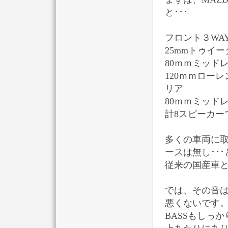
と･･･
フロント３WA
25mmトゥイ
80ｍｍミッド
120ｍｍロー
リア
80ｍｍミッド
計8スピーカー
多くの車両に取
ースは無し･･･
従来の国産車
では、その音は
悪くないです
BASSもしっ