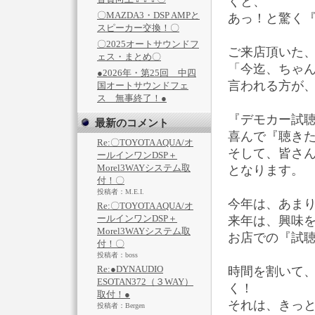
くと、
〇MAZDA3・DSP AMPと
あっ！と驚く
スピーカー交換！〇
〇2025オートサウンドフ
ご来店頂いた
ェス・まとめ〇
「今迄、ちゃ
●2026年・第25回 中四
言われる方が
国オートサウンドフェ
ス 無事終了！●
『デモカー試
最新のコメント
喜んで『聴きた
Re:〇TOYOTA AQUA/オ
そして、皆さ
ールインワンDSP＋
Morel3WAYシステム取
となります。
付！〇
投稿者：M.E.I.
今年は、あまり出
Re:〇TOYOTA AQUA/オ
ールインワンDSP＋
来年は、興味
Morel3WAYシステム取
お店での『試
付！〇
投稿者：boss
Re:●DYNAUDIO
時間を割いて
ESOTAN372（３WAY）
く！
取付！●
それは、きっ
投稿者：Bergen