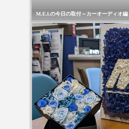
M.E.l.の今日の取付～カーオーディオ編