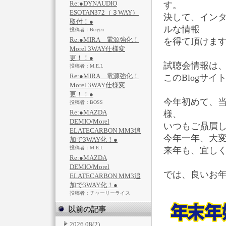
Re:●DYNAUDIO
す。
ESOTAN372（３WAY）
決して、イン
取付！●
ルな情報
投稿者：Bergen
Re:●MIRA 電源強化！
を得て頂けま
Morel 3WAY仕様変
更！！●
試聴会情報は
投稿者：M.E.I.
Re:●MIRA 電源強化！
このBlogサイ
Morel 3WAY仕様変
更！！●
今年初めて、
投稿者：BOSS
Re:●MAZDA
様、
DEMIO/Morel
いつもご贔屓し
ELATECARBON MM3追
今年一年、大
加で3WAY化！●
投稿者：M.E.I.
来年も、宜し
Re:●MAZDA
DEMIO/Morel
では、良いお
ELATECARBON MM3追
加で3WAY化！●
投稿者：チャーリーライス
以前の記事
2026.08
(2)