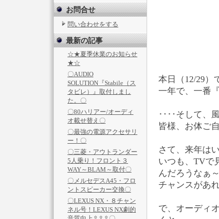
お問合せ
問い合わせをする
最新の記事
☆★夏季休業のお知らせ
★☆
〇AUDIO
本日（12/29
SOLUTION『Stabile（ス
一年で、一番『
タビレ）』取付しまし
た。〇
〇80ハリアー/オーディ
････そして、風
オ載せ替え〇
皆様、お体ご
〇最強の電源アクセサリ
ー！〇
さて、来年は
〇三菱・アウトランダー
いつも、TVで
5人乗り！フロント３
WAY～BLAM～取付〇
んだろうなぁ
〇メルセデスA45・フロ
チャンスがあ
ントスピーカー交換〇
〇LEXUS NX・８チャン
で、オーディ
ネル号！LEXUS NX劇的
音質向上⇧⇧⇧〇