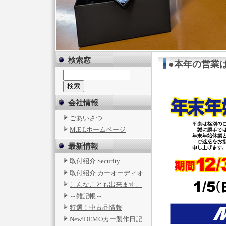
検索窓
●本年の営業は、
会社情報
ごあいさつ
M.E.I.ホームページ
最新情報
取付紹介 Security
取付紹介 カーオーディオ
こんなことも出来ます。
～雑記帳～
特選！中古品情報
New!DEMOカー製作日記