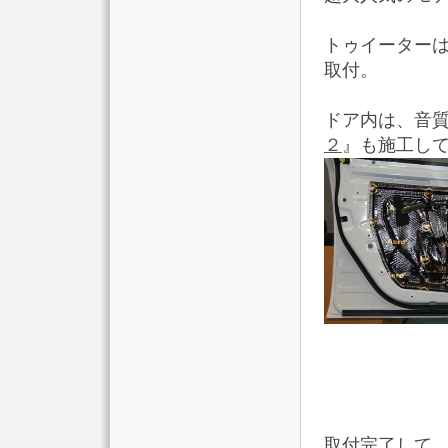
トゥイーター
取付。
ドア内は、音質
２
』も施工し
取付完了して、