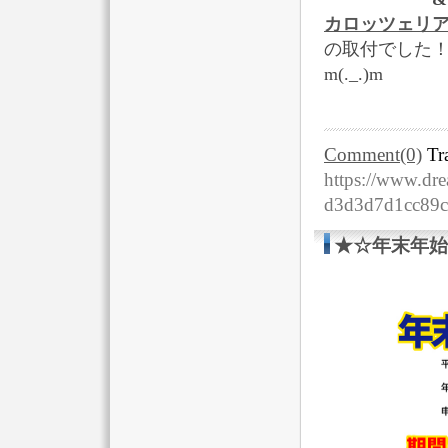
カロッツェリアDS
の取付でした
m(._.)m
Comment(0)
Tr
https://www.dre
d3d3d7d1cc89
★☆年末年始