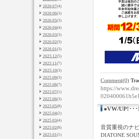
2026.07
(4)
2026.06
(3)
2026.05
(3)
2026.04
(4)
2026.03
(3)
2026.02
(3)
2026.01
(3)
2025.12
(5)
2025.11
(7)
2025.10
(3)
2025.09
(3)
Comment(0)
Tra
2025.08
(7)
https://www.dre
2025.07
(1)
020400061b5e
2025.06
(3)
2025.05
(8)
●VW/UP!･･
2025.04
(2)
2025.03
(4)
音質重視のナ
2025.02
(8)
DIATONE SOU
2025.01
(1)