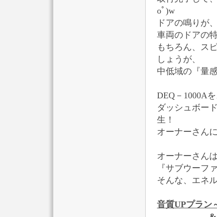
oﾟ)w
ドアの鳴りが
車両のドアの
もちろん、ス
しょうが、
中低域の『量
DEQ－1000A
ダッシュボー
生！
オーナーさん
オーナーさん
『サブウーファ
そんな、エネ
音質UPプラン
&