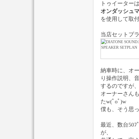
トゥイーター
オンダッシュ
を使用して取
当店セットプ
納車時に、オ
り操作説明、
するのですが
オーナーさん
たw(ﾟoﾟ)w
僕も、そう思
最近、数台50
が、