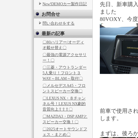
先日、新車購
New!DEMOカー製作日記
ました
お問合せ
80VOXY、
問い合わせをする
最新の記事
〇80ハリアー/オーディ
オ載せ替え〇
〇最強の電源アクセサリ
ー！〇
〇三菱・アウトランダー
5人乗り！フロント３
WAY～BLAM～取付〇
〇メルセデスA45・フロ
ントスピーカー交換〇
〇LEXUS NX・８チャン
ネル号！LEXUS NX劇的
音質向上⇧⇧⇧〇
前車で使用さ
〇MAZDA3・DSP AMPと
します。
スピーカー交換！〇
〇2025オートサウンドフ
まずは、後ろ
ェス・まとめ〇