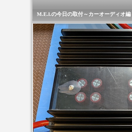
M.E.l.の今日の取付～カーオーディオ編