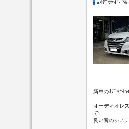
●ｵﾃﾞｯｾｲ・
新車のｵﾃﾞｯｾ
オーディオレ
で、
良い音のシス