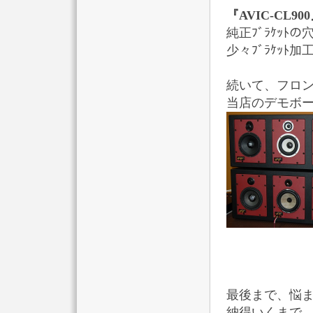
『AVIC-CL90
純正ﾌﾞﾗｹｯ
少々ﾌﾞﾗｹｯ
続いて、フロ
当店のデモボ
最後まで、悩ま
納得いくまで