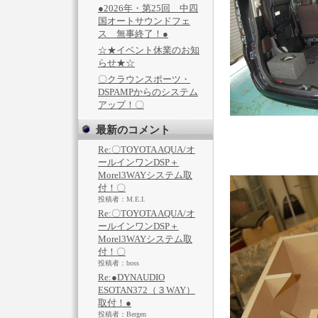
●2026年・第25回 中四
国オートサウンドフェ
ス 無事終了！●
☆★イベント休業のお知
らせ★☆
〇クラウンスポーツ・
DSPAMPからのシステム
アップ！〇
最新のコメント
Re:〇TOYOTA AQUA/オ
ールインワンDSP＋
Morel3WAYシステム取
付！〇
投稿者：M.E.I.
Re:〇TOYOTA AQUA/オ
ールインワンDSP＋
Morel3WAYシステム取
付！〇
投稿者：boss
Re:●DYNAUDIO
ESOTAN372（３WAY）
取付！●
投稿者：Bergen