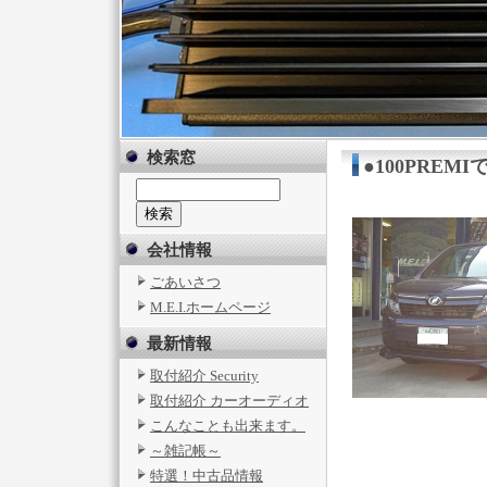
検索窓
●100PREMI
会社情報
ごあいさつ
M.E.I.ホームページ
最新情報
取付紹介 Security
取付紹介 カーオーディオ
こんなことも出来ます。
～雑記帳～
特選！中古品情報