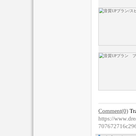
Comment(0)
Tr
https://www.dre
707672716c29