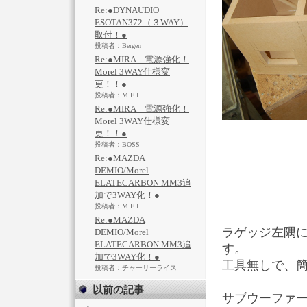
Re:●DYNAUDIO
ESOTAN372（３WAY）
取付！●
投稿者：Bergen
Re:●MIRA 電源強化！
Morel 3WAY仕様変
更！！●
投稿者：M.E.I.
Re:●MIRA 電源強化！
Morel 3WAY仕様変
更！！●
投稿者：BOSS
Re:●MAZDA
DEMIO/Morel
ELATECARBON MM3追
加で3WAY化！●
投稿者：M.E.I.
Re:●MAZDA
ラゲッジ左隅
DEMIO/Morel
ELATECARBON MM3追
す。
加で3WAY化！●
工具無しで、
投稿者：チャーリーライス
以前の記事
サブウーファーは