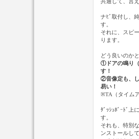
共通して、言
ナﾋﾞ取付し、
す。
それに、スピ
ります。
どう良いのか
①ドアの鳴り
す！
②音像定も、
易い！
※TA（タイム
ﾀﾞｯｼｭﾎﾞｰ
す。
それも、特別
ンストールし