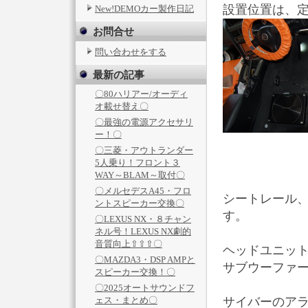
設置位置は、
New!DEMOカー製作日記
お問合せ
問い合わせをする
最新の記事
〇80ハリアー/オーディ
オ載せ替え〇
〇最強の電源アクセサリ
ー！〇
〇三菱・アウトランダー
5人乗り！フロント３
WAY～BLAM～取付〇
〇メルセデスA45・フロ
シートレール
ントスピーカー交換〇
す。
〇LEXUS NX・８チャン
ネル号！LEXUS NX劇的
音質向上⇧⇧⇧〇
ヘッドユニット
〇MAZDA3・DSP AMPと
サブウーファー
スピーカー交換！〇
〇2025オートサウンドフ
ェス・まとめ〇
サイバーのア