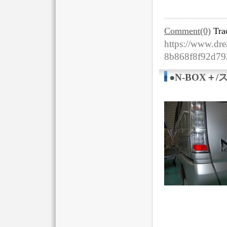
Comment(0)
Tra
https://www.dre
8b868f8f92d7
●N-BOX＋