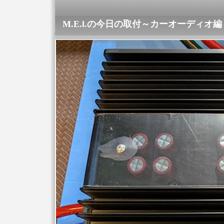
M.E.l.の今日の取付～カーオーディオ編