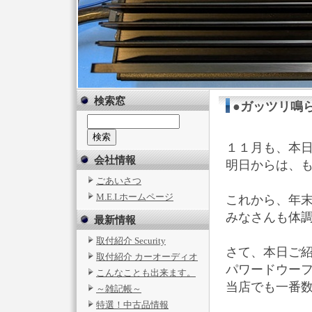
検索窓
●ガッツリ鳴
１１月も、本
会社情報
明日からは、
ごあいさつ
M.E.I.ホームページ
これから、年
みなさんも体
最新情報
取付紹介 Security
さて、本日ご
取付紹介 カーオーディオ
パワードウー
こんなことも出来ます。
当店でも一番
～雑記帳～
特選！中古品情報