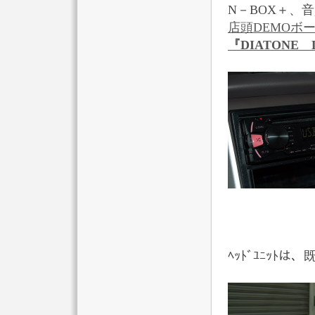
N－BOX＋、
店頭DEMOボ
『DIATONE D
ﾍｯﾄﾞﾕﾆｯﾄは