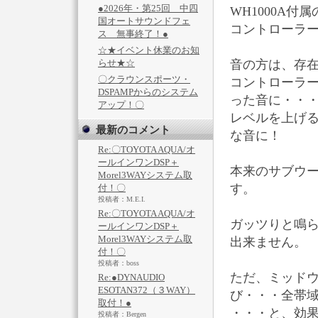
●2026年・第25回 中四
WH1000A付属
国オートサウンドフェ
コントローラ
ス 無事終了！●
☆★イベント休業のお知
らせ★☆
音の方は、存
〇クラウンスポーツ・
コントローラ
DSPAMPからのシステム
った音に・・
アップ！〇
レベルを上げる
最新のコメント
な音に！
Re:〇TOYOTA AQUA/オ
ールインワンDSP＋
本来のサブウ
Morel3WAYシステム取
す。
付！〇
投稿者：M.E.I.
Re:〇TOYOTA AQUA/オ
ガッツりと鳴
ールインワンDSP＋
Morel3WAYシステム取
出来ません。
付！〇
投稿者：boss
ただ、ミッド
Re:●DYNAUDIO
ESOTAN372（３WAY）
び・・・全帯域
取付！●
・・・と、効
投稿者：Bergen