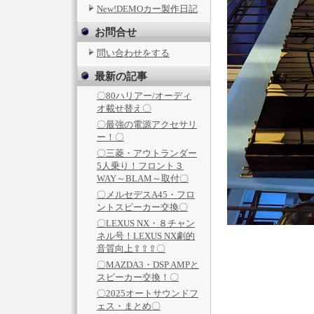
New!DEMOカー製作日記
お問合せ
問い合わせをする
最新の記事
〇80ハリアー/オーディ
オ載せ替え〇
〇最強の電源アクセサリ
ー！〇
〇三菱・アウトランダー
5人乗り！フロント３
WAY～BLAM～取付〇
〇メルセデスA45・フロ
ントスピーカー交換〇
〇LEXUS NX・８チャン
ネル号！LEXUS NX劇的
音質向上⇧⇧⇧〇
〇MAZDA3・DSP AMPと
スピーカー交換！〇
〇2025オートサウンドフ
ェス・まとめ〇