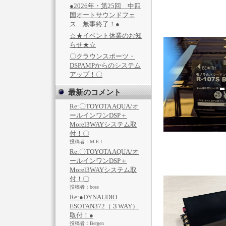
●2026年・第25回 中四
国オートサウンドフェ
ス 無事終了！●
☆★イベント休業のお知
らせ★☆
〇クラウンスポーツ・
DSPAMPからのシステム
アップ！〇
最新のコメント
Re:〇TOYOTA AQUA/オ
ールインワンDSP＋
Morel3WAYシステム取
付！〇
投稿者：M.E.I.
Re:〇TOYOTA AQUA/オ
ールインワンDSP＋
Morel3WAYシステム取
付！〇
投稿者：boss
Re:●DYNAUDIO
ESOTAN372（３WAY）
取付！●
投稿者：Bergen