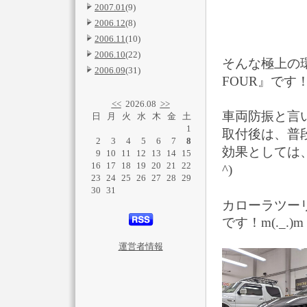
2007.01
(9)
2006.12
(8)
2006.11
(10)
2006.10
(22)
そんな極上の環
2006.09
(31)
FOUR』です
<<
2026.08
>>
車両防振と言
日
月
火
水
木
金
土
1
取付後は、普
2
3
4
5
6
7
8
効果としては
9
10
11
12
13
14
15
16
17
18
19
20
21
22
^)
23
24
25
26
27
28
29
30
31
カローラツー
です！m(._.)m
運営者情報