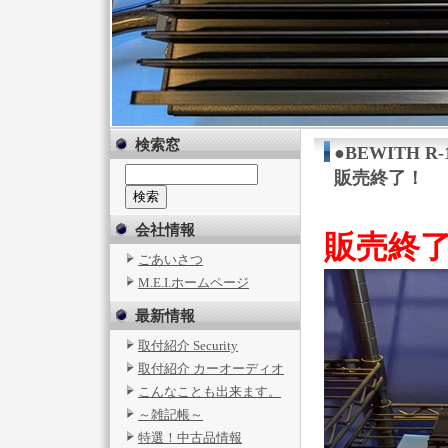
検索窓
●BEWITH R-
販売終了！
会社情報
販売終
ごあいさつ
M.E.I.ホームページ
最新情報
取付紹介 Security
取付紹介 カーオーディオ
こんなことも出来ます。
～雑記帳～
特選！中古品情報