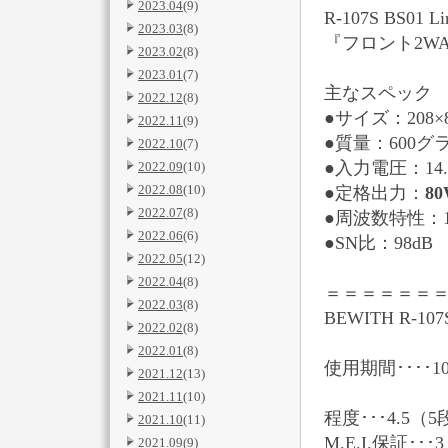
2023.04
(9)
R-107S BS0
2023.03
(8)
『フロント2W
2023.02
(8)
2023.01
(7)
主なスペック
2022.12
(8)
●サイズ：208×8
2022.11
(9)
●質量：600グ
2022.10
(7)
●入力電圧：14.4
2022.09
(10)
2022.08
(10)
●定格出力：
8
2022.07
(8)
●周波数特性：10
2022.06
(6)
●SN比：98dB
2022.05
(12)
2022.04
(8)
＝＝＝＝＝＝
2022.03
(8)
BEWITH R-10
2022.02
(8)
2022.01
(8)
使用期間････1
2021.12
(13)
2021.11
(10)
程度･･･4.5（
2021.10
(11)
M.E.I.保証･･
2021.09
(9)