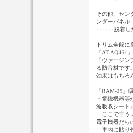
その他、セン
ンダーパネル
･･････脱
トリム全般に
『AT-AQ461』
『ヴァージン
る防音材です
効果はもちろ
『RAM-25
・電磁機器等
波吸収シート
ここで言うノ
電子機器だら
車内に貼り付