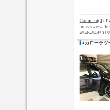
Comment(0)
Tr
https://www.dre
454b454d5015
●カローラツ