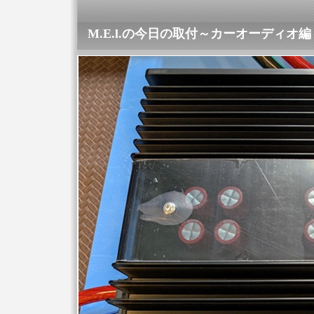
M.E.l.の今日の取付～カーオーディオ編