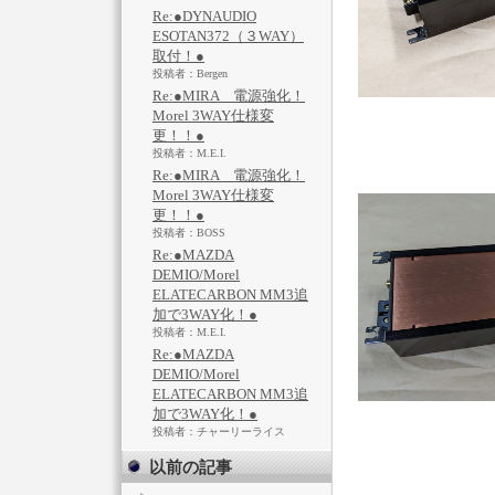
Re:●DYNAUDIO
ESOTAN372（３WAY）
取付！●
投稿者：Bergen
Re:●MIRA 電源強化！
Morel 3WAY仕様変
更！！●
投稿者：M.E.I.
Re:●MIRA 電源強化！
Morel 3WAY仕様変
更！！●
投稿者：BOSS
Re:●MAZDA
DEMIO/Morel
ELATECARBON MM3追
加で3WAY化！●
投稿者：M.E.I.
Re:●MAZDA
DEMIO/Morel
ELATECARBON MM3追
加で3WAY化！●
投稿者：チャーリーライス
以前の記事