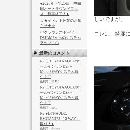
●2026年・第25回 中四
国オートサウンドフェ
ス 無事終了！●
しいですが、
☆★イベント休業のお知
らせ★☆
〇クラウンスポーツ・
コレは、綺麗
DSPAMPからのシステム
アップ！〇
最新のコメント
Re:〇TOYOTA AQUA/オ
ールインワンDSP＋
Morel3WAYシステム取
付！〇
投稿者：M.E.I.
Re:〇TOYOTA AQUA/オ
ールインワンDSP＋
Morel3WAYシステム取
付！〇
投稿者：boss
Re:●DYNAUDIO
ESOTAN372（３WAY）
取付！●
投稿者：Bergen