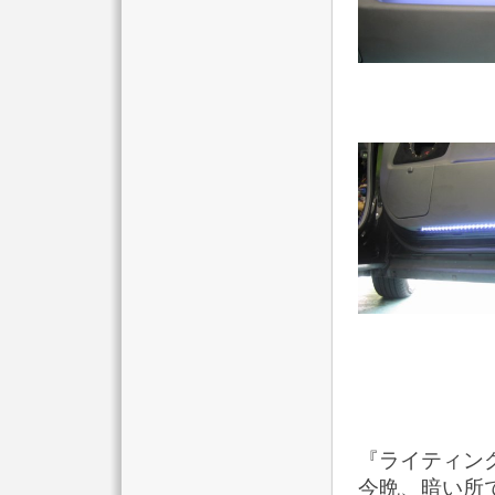
『ライティン
今晩、暗い所