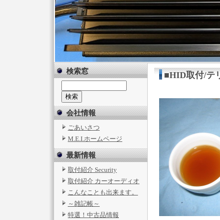
検索窓
■HID取付/
会社情報
ごあいさつ
M.E.I.ホームページ
最新情報
取付紹介 Security
取付紹介 カーオーディオ
こんなことも出来ます。
～雑記帳～
特選！中古品情報