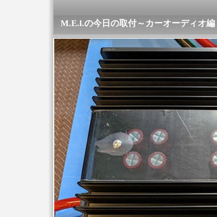
M.E.l.の今日の取付～カーオーディオ編