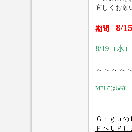
宜しくお願
8/
期間
8/19（水
～～～～
MEIでは現在、
Ｇｒｇｏ
ＰへＵＰし