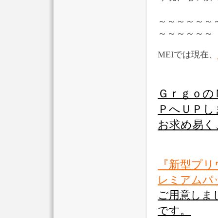
～～～～～～
～～～～～～
MEIでは現在、
Ｇｒｇｏ
ＰへＵＰし
お求め易く
『新型プリ
レミアムパ
ご用意しま
です。