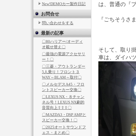
は、普通の『
New!DEMOカー製作日記
お問合せ
『ごちそうさ
問い合わせをする
最新の記事
〇80ハリアー/オーディ
オ載せ替え〇
そして、取り掛
〇最強の電源アクセサリ
車は、ダイハツ
ー！〇
〇三菱・アウトランダー
5人乗り！フロント３
WAY～BLAM～取付〇
〇メルセデスA45・フロ
ントスピーカー交換〇
〇LEXUS NX・８チャン
ネル号！LEXUS NX劇的
音質向上⇧⇧⇧〇
〇MAZDA3・DSP AMPと
スピーカー交換！〇
〇2025オートサウンドフ
ェス・まとめ〇