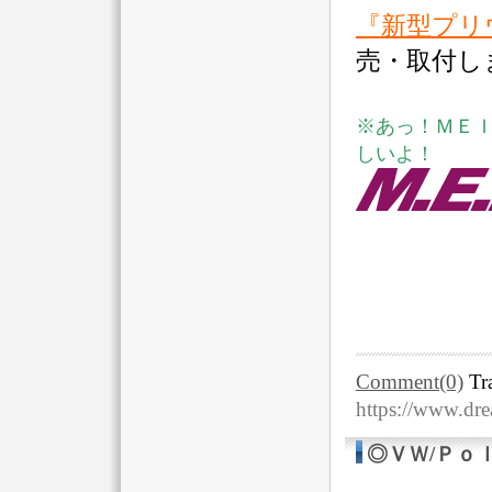
『新型プリ
売・取付し
※あっ！ＭＥ
しいよ！
Comment(0)
Tr
https://www.dr
◎ＶＷ/Ｐｏ