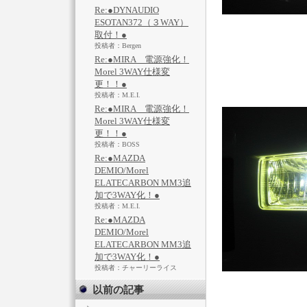
Re:●DYNAUDIO
ESOTAN372（３WAY）
取付！●
投稿者：Bergen
Re:●MIRA 電源強化！
Morel 3WAY仕様変
更！！●
投稿者：M.E.I.
Re:●MIRA 電源強化！
Morel 3WAY仕様変
更！！●
投稿者：BOSS
Re:●MAZDA
DEMIO/Morel
ELATECARBON MM3追
加で3WAY化！●
投稿者：M.E.I.
Re:●MAZDA
DEMIO/Morel
ELATECARBON MM3追
加で3WAY化！●
投稿者：チャーリーライス
以前の記事