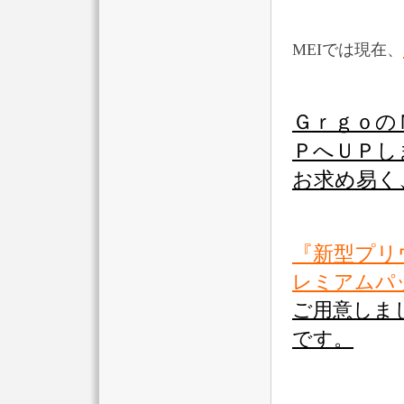
MEIでは現在、
Ｇｒｇｏ
ＰへＵＰし
お求め易く
『新型プリ
レミアムパ
ご用意しま
です。